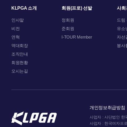
KLPGA 소개
회원(프로) 선발
사회
인사말
정회원
드림
비전
준회원
유소
연혁
I-TOUR Member
자선
역대회장
봉사
조직안내
회원현황
오시는길
개인정보취급방침
사업자 : 사단법인 
사업자 : 한국여자프