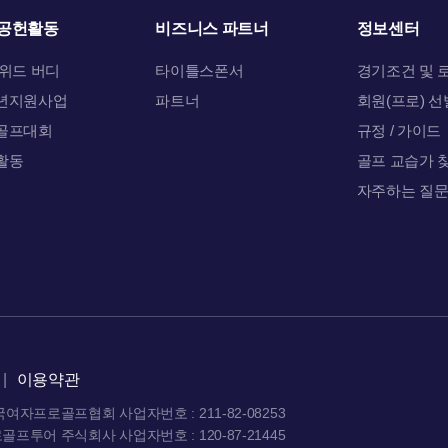
공헌활동
비즈니스 파트너
정보센터
 위드 버디
타이틀스폰서
경기조건 및 
년지원사업
파트너
회원(프로) 선
골프대회
규정 / 가이드
활동
골프 교습가 
자주하는 질
|
이용약관
한국여자프로골프협회
사업자번호 : 211-82-08253
로골프투어 주식회사
사업자번호 : 120-87-21445