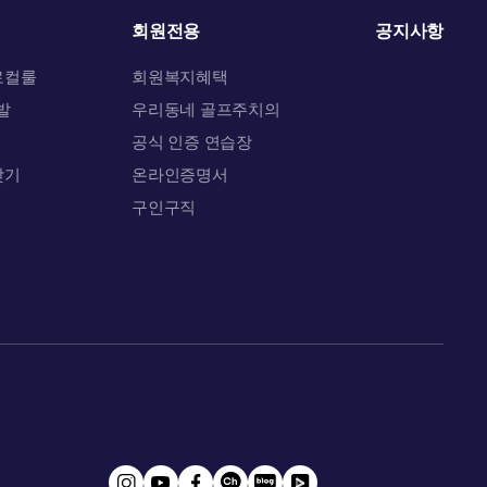
회원전용
공지사항
로컬룰
회원복지혜택
발
우리동네 골프주치의
공식 인증 연습장
찾기
온라인증명서
문
구인구직