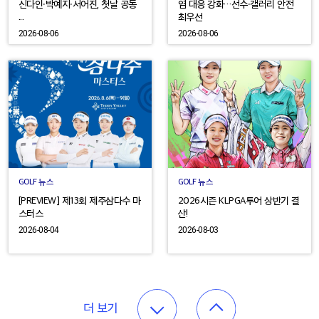
신다인·박예지·서어진, 첫날 공동
염 대응 강화…선수·갤러리 안전
...
최우선
2026-08-06
2026-08-06
GOLF 뉴스
GOLF 뉴스
[PREVIEW] 제13회 제주삼다수 마
2026시즌 KLPGA투어 상반기 결
스터스
산!
2026-08-04
2026-08-03
더 보기