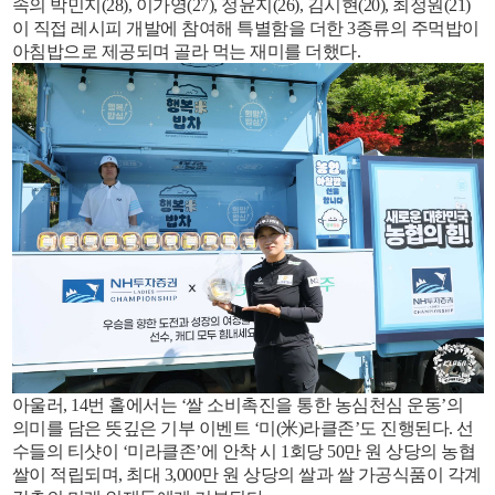
속의 박민지(28), 이가영(27), 정윤지(26), 김시현(20), 최정원(21)
이 직접 레시피 개발에 참여해 특별함을 더한 3종류의 주먹밥이
아침밥으로 제공되며 골라 먹는 재미를 더했다.
아울러, 14번 홀에서는 ‘쌀 소비촉진을 통한 농심천심 운동’의
의미를 담은 뜻깊은 기부 이벤트 ‘미(米)라클존’도 진행된다. 선
수들의 티샷이 ‘미라클존’에 안착 시 1회당 50만 원 상당의 농협
쌀이 적립되며, 최대 3,000만 원 상당의 쌀과 쌀 가공식품이 각계