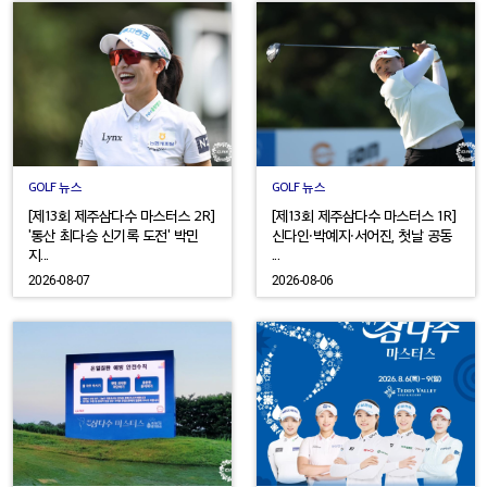
GOLF 뉴스
GOLF 뉴스
[제13회 제주삼다수 마스터스 2R]
[제13회 제주삼다수 마스터스 1R]
'통산 최다승 신기록 도전' 박민
신다인·박예지·서어진, 첫날 공동
지...
...
2026-08-07
2026-08-06