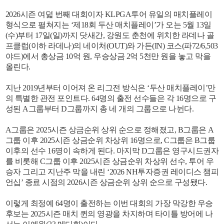
2026시즌 여덟 번째 대회이자 KLPGA투어 유일의 매치플레이
형식으로 펼쳐지는 ‘제18회 두산 매치플레이’가 오는 5월 13일
(수)부터 17일(일)까지 닷새간, 강원도 춘천에 위치한 라데나 골
프클럽(이하 라데나)의 네이처(OUT)와 가든(IN) 코스(파72/6,503
야드)에서 총상금 10억 원, 우승상금 2억 5천만 원을 놓고 막을
올린다.
지난 2019년부터 이어져 온 리그전 방식은 ‘두산 매치플레이’만
의 특별한 관전 포인트다. 64명의 출전 선수들은 각 16명으로 구
성된 A그룹부터 D그룹까지 총 네 개의 그룹으로 나뉜다.
A그룹은 2025시즌 상금순위 상위 순으로 정해졌고, B그룹은 A
그룹 이후 2025시즌 상금순위 차상위 16명으로, C그룹은 B그룹
이후의 선수 16명이 속하게 된다. 마지막 D그룹은 영구시드권자
를 비롯해 C그룹 이후 2025시즌 상금순위 차상위 선수, 투어 우
승자 그리고 지난주 막을 내린 ‘2026 NH투자증권 레이디스 챔피
언십’ 종료 시점의 2026시즌 상금순위 상위 순으로 구성됐다.
이렇게 최정예 64명이 출전하는 이번 대회의 가장 막강한 우승
후보는 2025시즌 매치 퀸의 영광을 차지하며 타이틀 방어에 나