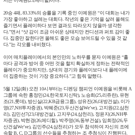
서는 이예원(23,메디힐)이다.
20승 4패, 83.33%의 승률을 기록 중인 이예원은 “이 대회는 내가
가장 좋아하고 설레는 대회다. 작년의 좋은 기억을 살려 올해도
즐기면서 플레이하다 보면 결과도 따라오지 않을까 생각한
다.”면서 “샷 감이 조금 아쉬운 상태지만 컨디션과 퍼트 감이 좋
다. 집중만 잘한다면 올해도 좋은 모습 보여드릴 수 있을 것 같
다.”는 각오를 내비쳤다.
이어 매치플레이에서의 본인만의 노하우를 묻자 이예원은 “홀
마다 공격과 방어 중 어떤 것을 할지 확실하게 정하는 전략적인
플레이가 중요하지만, 상대의 경기와 플레이보다 내 플레이에
더 집중하는 것이 가장 중요하다.”고 힘줘 말했다.
5월 12일(화) 오전 10시부터는 디펜딩 챔피언 이예원을 비롯해 A
그룹에 속한 홍정민(24,한국토지신탁), 노승희(25,리쥬란), 유현
조(21,롯데), 방신실(22,KB금융그룹), 성유진(26,대방건설), 이가
영(27,NH투자증권), 박혜준(23,두산건설We’ve), 고지원(22,삼천
리), 김민선7(23,대방건설), 고지우(24,삼천리), 정윤지(26,NH투
자증권), 박현경(26,메디힐), 박주영(36,동부건설), 임희정(26,두
산건설We’ve), 김민주(24,삼천리)가 모두 참석하여 자신의 조에
속할 B, C, D그룹의 선수들을 추첨하는 조 추첨식이 진행된다.