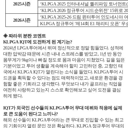
2025시즌
‘KLPGA 2025 인터내셔널 퀄리파잉 토너먼트(IQ
‘KLPGA 2026 정규투어 시드순위전’ 15위로
‘KLPGA 2025-26 드림 윈터투어 인도네시아 여
2026시즌
KLPGA 정규투어 ‘제14회 E1 채리티 오픈’ 우
◈ 짜라위 분짠 코멘트
KLPGA IQT에 도전하게 된 계기는?
2024년 LPGA투어에서 뛰며 정신적으로 정말 힘들었다. 성적에
대한 압박감 때문에 시즌 내내 스트레스를 받았고, 1년 반 동안
몸무게가 9kg이나 빠질 정도로 몸과 마음이 지쳤었다. 길을 잃은
기분이었고 투어 생활을 계속해야 할지 고민하던 중, 고향인 태
국에서 KLPGA IQT가 열린다는 소식을 들었다. KLPGA투어 시
드권을 획득할 수 있다는 점도 매력적이었고, 새로운 환경을 경
험할 좋은 기회라고 생각했다. 무엇보다 내가 골프라는 직업을
여전히 사랑하고 있는지 스스로 확인해보고 싶어 도전을 결심
하게 됐다.
IQT가 외국인 선수들의 KLPGA투어 무대 데뷔와 적응에 실제
로 큰 도움이 된다고 느끼나?
해외 선수들이 KLPGA투어라는 큰 무대로 진입할 수 있는 최고
의 기회이자 열린 문인 것은 확실하다. KLPGA 정규투어 무대의