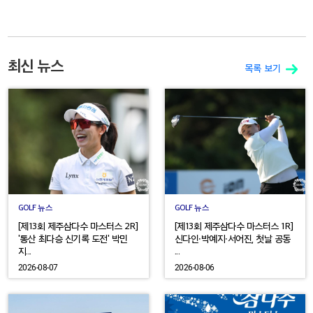
최신 뉴스
목록 보기
GOLF 뉴스
GOLF 뉴스
[제13회 제주삼다수 마스터스 2R]
[제13회 제주삼다수 마스터스 1R]
'통산 최다승 신기록 도전' 박민
신다인·박예지·서어진, 첫날 공동
지...
...
2026-08-07
2026-08-06