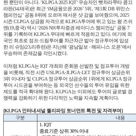
짠 뿐만이 아니다. ‘KLPGA 2025 IQT’ 우승자인 빳차라쭈타 콩끄
라판(34,태국)은 최근 ‘iM금융오픈 2026’ 5위, ‘제1회 DB 위민스
챔피언십’ 공동 8위에 오르며 매서운 샷 감을 보여줬으며, 2025
시즌 CLPGA 상금왕 자격으로 KLPGA투어에 뛰고 있는 왕 즈쉬
엔(19,중국) 역시 ‘2026 NH투자증권 레이디스 챔피언십’ 공동 7
위를 기록하며 KLPGA 무대에 빠르게 적응하고 있다. 여기에 외
국인 최초로 점프·드림투어를 차근차근 밟아 정규투어에 입성
한 리 슈잉(23,리쥬란)은 지난해 ‘광남일보 · 해피니스 오픈’에서
우승하며 존재감을 각인시켰다.
이처럼 KLPGA는 IQT 개최와 준회원 선발전 및 점프투어 개방
을 비롯해, 직전 시즌 USLPGA·JLPGA·LET 정규투어 상금순위
3위 이내자 및 CLPGA 정규투어 상금순위 1위에게 KLPGA 정규
투어 시드권을 부여하는 등 외국인 선수들의 투어 유입을 위한
제도를 적극 확대해 왔다. KLPGA는 이외에도 투어의 글로벌 경
쟁력을 강화하기 위한 다각적인 노력을 지속할 계획이다.
[KLPGA 인터내셔널 퀄리파잉 토너먼트 특전 및 자격부여]
구분
내용
1. IQT
종료기준 상위 30% 이내