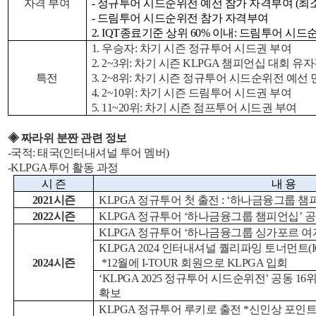
자격 부여
- 정규투어 시드순위전 예선 참가 자격부여 (최소 
- 드림투어 시드순위전 참가 자격부여
2. IQT
종료기준 상위 60% 이내: 드림투어 시
1. 우승자: 차기 시즌 정규투어 시드권 부여
2. 2~3위: 차기 시즌 KLPGA 챔피언십 대회 유
특전
3. 2~8위: 차기 시즌 정규투어 시드순위전 예선 
4. 2~10위: 차기 시즌 드림투어 시드권 부여
5. 11~20위: 차기 시즌 점프투어 시드권 부여
◈ 짜라위 분짠 관련 정보
-
국적: 태국
(
인터내셔널 투어 멤버)
-
KLPGA투어 활동 과정
시 즌
내 용
2021시즌
KLPGA 정규투어 첫 출전 : ‘하나금융그룹 챔
2022시즌
KLPGA 정규투어 ‘하나금융그룹 챔피언십’ 공
KLPGA 정규투어 ‘하나금융그룹 싱가포르 여
KLPGA 2024 인터내셔널 퀄리파잉 토너먼트(IQ
2024시즌
*12월에 I-TOUR 회원으로 KLPGA 입회
‘KLPGA 2025 정규투어 시드순위전’ 공동 1
확보
KLPGA 정규투어 루키로 출전 *신인상 포인트