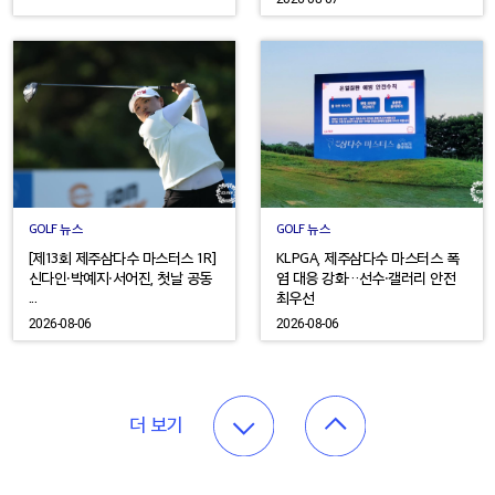
GOLF 뉴스
GOLF 뉴스
[제13회 제주삼다수 마스터스 1R]
KLPGA, 제주삼다수 마스터스 폭
신다인·박예지·서어진, 첫날 공동
염 대응 강화…선수·갤러리 안전
...
최우선
2026-08-06
2026-08-06
더 보기