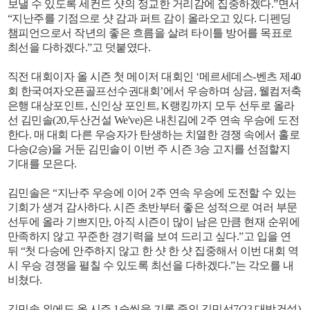
보낼 수 있도록 세컨드 샷의 정교한 거리감에 집중하겠다.”면서
“지난주를 기점으로 샷 감과 퍼트 감이 올라오고 있다. 디펜딩
챔피언으로서 작년의 좋은 흐름을 살려 타이틀 방어를 목표로
최선을 다하겠다.”고 덧붙였다.
직전 대회이자 올 시즌 첫 메이저 대회인 ‘메르세데스-벤츠 제40
회 한국여자오픈골프선수권대회’에서 우승하며 상금, 웰컴저축
은행 대상포인트, 신인상 포인트, K랭킹까지 모두 선두로 올라
선 김민솔(20,두산건설 We've)은 내친김에 2주 연속 우승에 도전
한다. 매 대회 다른 우승자가 탄생하는 치열한 경쟁 속에서 홀로
다승(2승)을 거둔 김민솔이 이번 주 시즌 3승 고지를 선점할지
기대를 모은다.
김민솔은 “지난주 우승에 이어 2주 연속 우승에 도전할 수 있는
기회가 생겨 감사하다. 시즌 초반부터 좋은 성적으로 여러 부문
선두에 올라 기쁘지만, 아직 시즌이 많이 남은 만큼 현재 순위에
만족하지 않고 꾸준한 경기력을 보여 드리고 싶다.”고 입을 연
뒤 “첫 다승에 안주하지 않고 한 샷 한 샷 집중해서 이번 대회 역
시 우승 경쟁을 펼칠 수 있도록 최선을 다하겠다.”는 각오를 내
비쳤다.
김민솔 외에도 올 시즌 1승씩을 기록 중인 김민선7(23,대방건설),