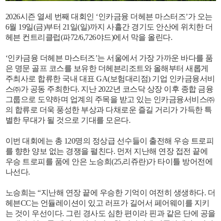
2026시즌 열세 번째 대회인 ‘인카금융 더헤븐 마스터즈’가 오는
6월 19일(금)부터 21일(일)까지 사흘간 경기도 안산에 위치한 더
헤븐 컨트리클럽(파72/6,726야드)에서 막을 올린다.
‘인카금융 더헤븐 마스터즈’는 서울에서 가장 가까운 바다를 품
은 명문 골프 코스를 보유한 더헤븐리조트와 올해부터 새롭게
주최사로 합류한 국내 대표 GA(보험대리점) 기업 인카금융서비
스㈜가 공동 주최한다. 지난 2022년 코스닥 상장 이후 종합 금융
그룹으로 도약하며 업계의 주목을 받고 있는 인카금융서비스㈜
의 합류로 더욱 풍성한 부상과 다채로운 즐길 거리가 가득한 특
별한 무대가 될 것으로 기대를 모은다.
이번 대회에는 총 120명의 정상급 선수들이 출전해 우승 트로피
를 향한 양보 없는 경쟁을 펼친다. 먼저 지난해 연장 접전 끝에
우승 트로피를 품에 안은 노승희(25,리쥬란)가 타이틀 방어전에
나선다.
노승희는 “지난해 연장 끝에 우승한 기억이 여전히 생생하다. 더
헤븐CC는 언듈레이션이 있고 러프가 길어서 페어웨이를 지키
는 것이 우선이다. 그린 경사도 심한 편이라 핀과 같은 단에 공을