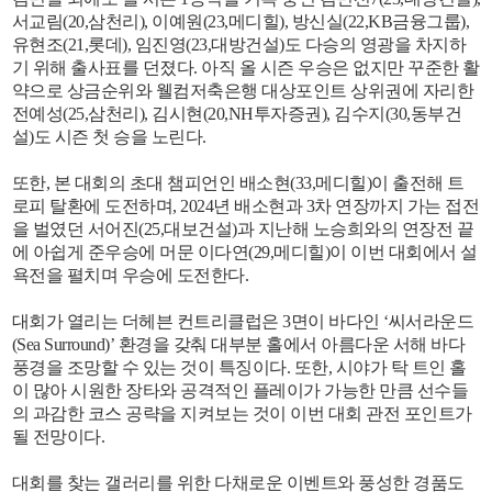
서교림(20,삼천리), 이예원(23,메디힐), 방신실(22,KB금융그룹),
유현조(21,롯데), 임진영(23,대방건설)도 다승의 영광을 차지하
기 위해 출사표를 던졌다. 아직 올 시즌 우승은 없지만 꾸준한 활
약으로 상금순위와 웰컴저축은행 대상포인트 상위권에 자리한
전예성(25,삼천리), 김시현(20,NH투자증권), 김수지(30,동부건
설)도 시즌 첫 승을 노린다.
또한, 본 대회의 초대 챔피언인 배소현(33,메디힐)이 출전해 트
로피 탈환에 도전하며, 2024년 배소현과 3차 연장까지 가는 접전
을 벌였던 서어진(25,대보건설)과 지난해 노승희와의 연장전 끝
에 아쉽게 준우승에 머문 이다연(29,메디힐)이 이번 대회에서 설
욕전을 펼치며 우승에 도전한다.
대회가 열리는 더헤븐 컨트리클럽은 3면이 바다인 ‘씨서라운드
(Sea Surround)’ 환경을 갖춰 대부분 홀에서 아름다운 서해 바다
풍경을 조망할 수 있는 것이 특징이다. 또한, 시야가 탁 트인 홀
이 많아 시원한 장타와 공격적인 플레이가 가능한 만큼 선수들
의 과감한 코스 공략을 지켜보는 것이 이번 대회 관전 포인트가
될 전망이다.
대회를 찾는 갤러리를 위한 다채로운 이벤트와 풍성한 경품도