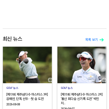
최신 뉴스
목록 보기
GOLF 뉴스
GOLF 뉴스
[제13회 제주삼다수 마스터스 3R]
[제13회 제주삼다수 마스터스 2R]
강채연, 단독 선두…첫 승 도전
'통산 최다승 신기록 도전' 박민
지...
2026-08-08
2026-08-07