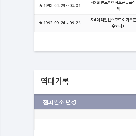
제2회 톰보이여자오픈골프
★
1993. 04. 29 ~ 05. 01
회
제4회 라일앤스코트 여자오
★
1992. 09. 24 ~ 09. 26
수권대회
역대기록
챔피언조 편성