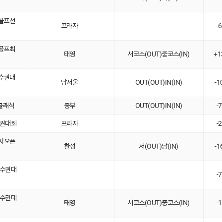
 골프선
프라자
-
로골프최
태영
서코스(OUT)중코스(IN)
+1
선수권대
남서울
OUT(OUT)IN(IN)
-1
클래식
중부
OUT(OUT)IN(IN)
-
수권대회
프라자
-
여자오픈
한성
서(OUT)남(IN)
-1
선수권대
-
선수권대
태영
서코스(OUT)중코스(IN)
-