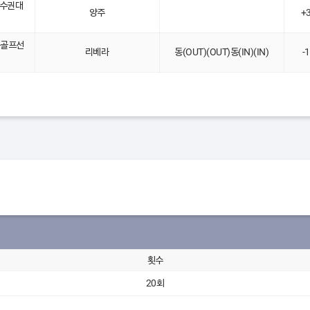
선수권대
양주
+
픈골프선
리베라
동(OUT)(OUT)동(IN)(IN)
-
횟수
20회