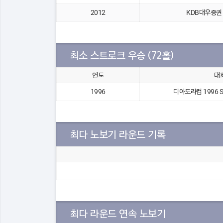
2012
KDB대우증권 Cl
최소 스트로크 우승 (72홀)
연도
대
1996
디아도라컵 1996 
최다 노보기 라운드 기록
최다 라운드 연속 노보기