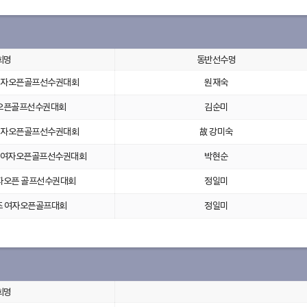
회명
동반선수명
여자오픈골프선수권대회
원재숙
오픈골프선수권대회
김순미
여자오픈골프선수권대회
故 강미숙
매일여자오픈골프선수권대회
박현순
자오픈 골프선수권대회
정일미
즈 여자오픈골프대회
정일미
회명