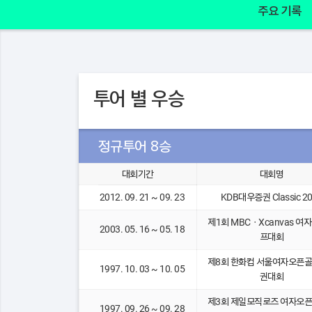
주요 기록
투어 별 우승
정규투어 8승
대회기간
대회명
2012. 09. 21 ~ 09. 23
KDB대우증권 Classic 2
제1회 MBCㆍXcanvas 여
2003. 05. 16 ~ 05. 18
프대회
제8회 한화컵 서울여자오픈
1997. 10. 03 ~ 10. 05
권대회
제3회 제일모직로즈 여자오
1997. 09. 26 ~ 09. 28