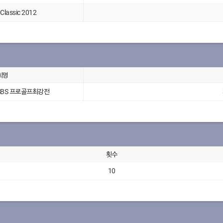
assic 2012
회명
SBS 프로골프최강전
횟수
10