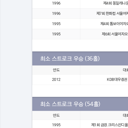
1996
제4회 동일레나
1996
제7회 한화컵 서울여
1995
제4회 톰보이여자
1995
제6회 서울여자
최소 스트로크 우승 (36홀)
연도
대
2012
KDB대우증권 Cl
최소 스트로크 우승 (54홀)
연도
대
1995
제1회 금경.크리스찬디