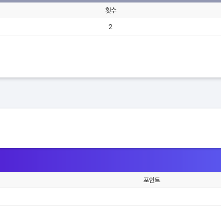
횟수
2
포인트