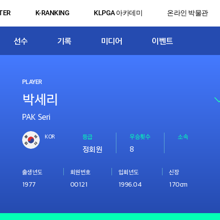
TER
K-RANKING
KLPGA 아카데미
온라인 박물관
선수
기록
미디어
이벤트
PLAYER
PAK Seri
KOR
등급
우승횟수
소속
정회원
8
출생년도
회원번호
입회년도
신장
1977
00121
1996.04
170cm