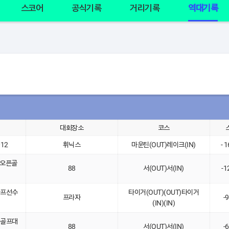
스코어
공식기록
거리기록
역대기록
대회장소
코스
012
휘닉스
마운틴(OUT)레이크(IN)
- 
자오픈골
88
서(OUT)서(IN)
-1
골프선수
타이거(OUT)(OUT)타이거
프라자
-
(IN)(IN)
픈골프대
88
서(OUT)서(IN)
-