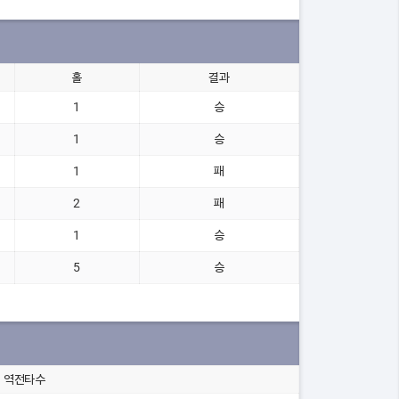
홀
결과
1
승
1
승
1
패
2
패
1
승
5
승
역전타수