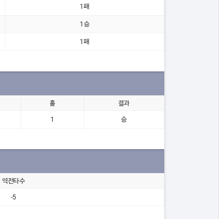
1패
1승
1패
홀
결과
1
승
역전타수
-5