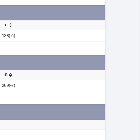
타수
138(-6)
타수
209(-7)