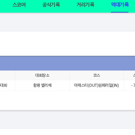
스코어
공식기록
거리기록
역대기록
대회장소
코스
1차대회
함평 엘리체
마제스티(OUT)임페리얼(IN)
- 