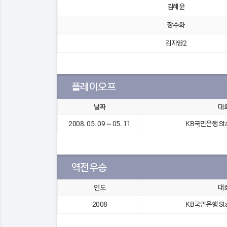
김혜윤
장수화
김자영2
플레이오프
날짜
대
2008. 05. 09 ~ 05. 11
KB국민은행 Sta
역전우승
연도
대
2008
KB국민은행 Sta