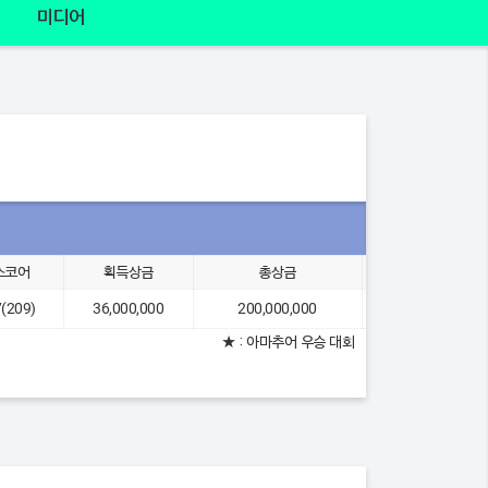
미디어
스코어
획득상금
총상금
2위 차이
7(209)
36,000,000
200,000,000
연장(1홀)
★ : 아마추어 우승 대회