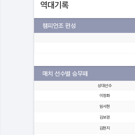
역대기록
챔피언조 편성
매치 선수별 승무패
상대선수
이정화
임서현
김보경
김현지