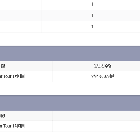
1
1
1
회명
동반선수명
r Tour 1차대회
안선주, 조영란
회명
r Tour 1차대회