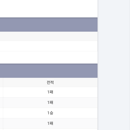
전적
1패
1패
1승
1패