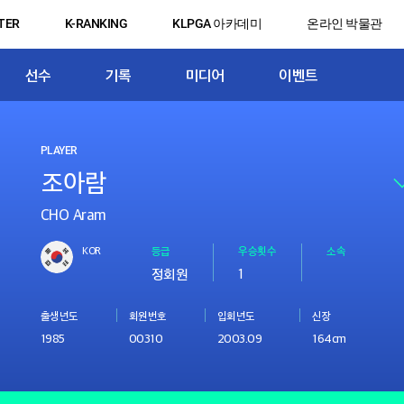
TER
K-RANKING
KLPGA 아카데미
온라인 박물관
선수
기록
미디어
이벤트
PLAYER
CHO Aram
KOR
등급
우승횟수
소속
정회원
1
출생년도
회원번호
입회년도
신장
1985
00310
2003.09
164cm