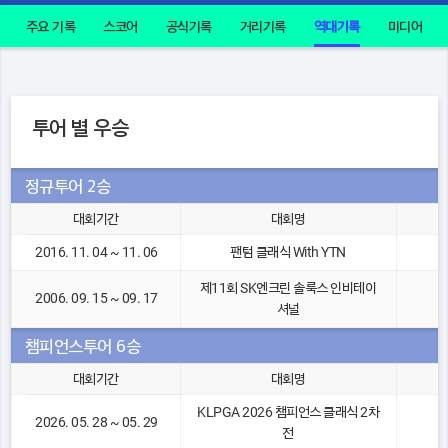
주요 기록
스코어
공식기록
거리기록
역대기록
미디어
투어 별 우승
정규투어 2승
대회기간
대회명
2016. 11. 04 ~ 11. 06
팬텀 클래식 With YTN
제11회 SK엔크린 솔룩스 인비테이
2006. 09. 15 ~ 09. 17
셔널
챔피언스투어 6승
대회기간
대회명
KLPGA 2026 챔피언스 클래식 2차
2026. 05. 28 ~ 05. 29
전