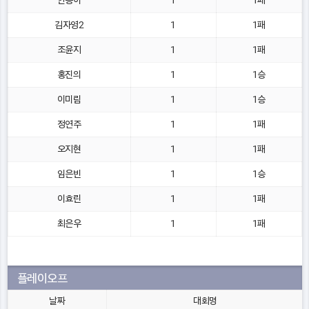
안송이
1
1패
김자영2
1
1패
조윤지
1
1패
홍진의
1
1승
이미림
1
1승
정연주
1
1패
오지현
1
1패
임은빈
1
1승
이효린
1
1패
최은우
1
1패
플레이오프
날짜
대회명