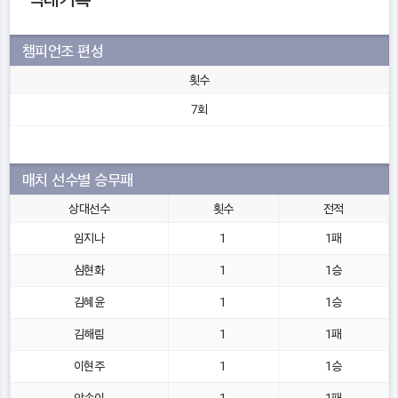
역대기록
챔피언조 편성
횟수
7회
매치 선수별 승무패
상대선수
횟수
전적
임지나
1
1패
심현화
1
1승
김혜윤
1
1승
김해림
1
1패
이현주
1
1승