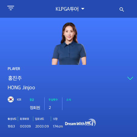
KLPGA투어
PLAYER
HONG Jinjoo
KOR
등급
우승횟수
소속
정회원
2
출생년도
회원번호
입회년도
신장
1983
00309
2003.09
174cm