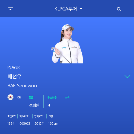
KLPGA투어
PLAYER
BAE Seonwoo
KOR
등급
우승횟수
소속
정회원
4
출생년도
회원번호
입회년도
신장
1994
00903
2012.11
166cm