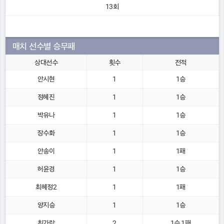
13회
매치 선수별 승무패
상대선수
횟수
전적
안시현
1
1승
정혜진
1
1승
박유나
1
1승
장수화
1
1승
안송이
1
1패
허윤경
1
1승
최혜정2
1
1패
양지승
1
1승
최가람
2
1승 1패