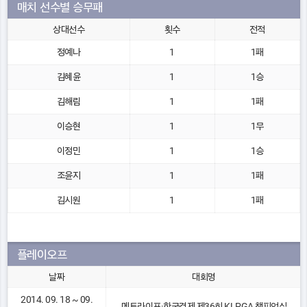
매치 선수별 승무패
상대선수
횟수
전적
정예나
1
1패
김혜윤
1
1승
김해림
1
1패
이승현
1
1무
이정민
1
1승
조윤지
1
1패
김시원
1
1패
플레이오프
날짜
대회명
2014. 09. 18 ~ 09.
메트라이프·한국경제 제36회 KLPGA 챔피언십