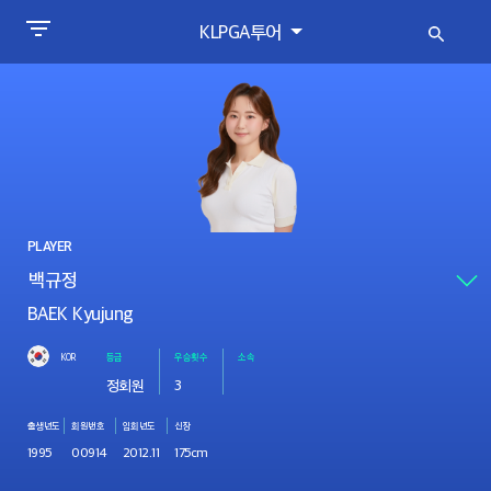
KLPGA투어
PLAYER
BAEK Kyujung
KOR
등급
우승횟수
소속
정회원
3
출생년도
회원번호
입회년도
신장
1995
00914
2012.11
175cm