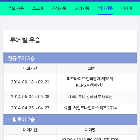
주요 기록
스코어
공식기록
거리기록
역대기록
미디어
투어 별 우승
정규투어 3승
대회기간
대회명
메트라이프·한국경제 제36회
2014. 09. 18 ~ 09. 21
KLPGA 챔피언십
2014. 06. 06 ~ 06. 08
제4회 롯데 칸타타 여자오픈
2014. 04. 25 ~ 04. 27
넥센 · 세인트나인 마스터즈 2014
드림투어 2승
대회기간
대회명