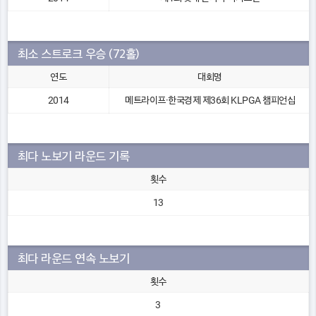
최소 스트로크 우승 (72홀)
연도
대회명
2014
메트라이프·한국경제 제36회 KLPGA 챔피언십
최다 노보기 라운드 기록
횟수
13
최다 라운드 연속 노보기
횟수
3