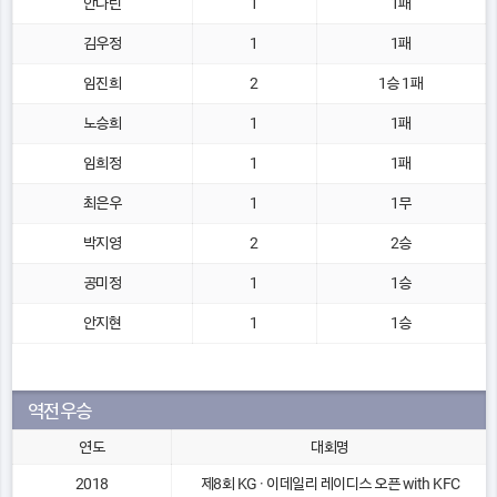
안나린
1
1패
김우정
1
1패
임진희
2
1승 1패
노승희
1
1패
임희정
1
1패
최은우
1
1무
박지영
2
2승
공미정
1
1승
안지현
1
1승
역전우승
연도
대회명
2018
제8회 KG · 이데일리 레이디스 오픈 with KFC