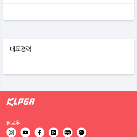
대표경력
팔로우