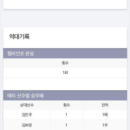
역대기록
챔피언조 편성
횟수
1회
매치 선수별 승무패
상대선수
횟수
전적
김민주
1
1패
김보경
1
1무