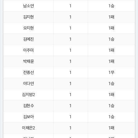
남소연
1
1승
김지현
1
1패
오지현
1
1패
김예진
1
1승
이주미
1
1패
박채윤
1
1패
전종선
1
1무
이다연
1
1승
김지영2
1
1패
김현수
1
1승
김보아
1
1승
이채은2
1
1패