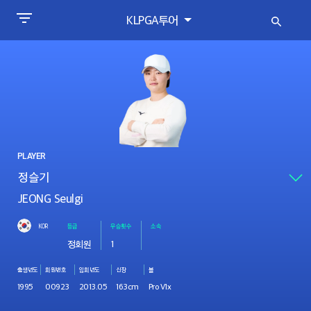
KLPGA투어
PLAYER
JEONG Seulgi
KOR
등급
우승횟수
소속
정회원
1
출생년도
회원번호
입회년도
신장
볼
1995
00923
2013.05
163cm
Pro V1x