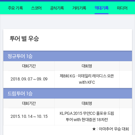
주요 기록
스코어
공식기록
거리기록
역대기록
미디어
투어 별 우승
정규투어 1승
대회기간
대회명
제8회 KG · 이데일리 레이디스 오픈
2018. 09. 07 ~ 09. 09
with KFC
드림투어 1승
대회기간
대회명
KLPGA 2015 무안CC·올포유 드림
2015. 10. 14 ~ 10. 15
투어 with 현대증권 18차전
★ : 아마추어 우승 대회