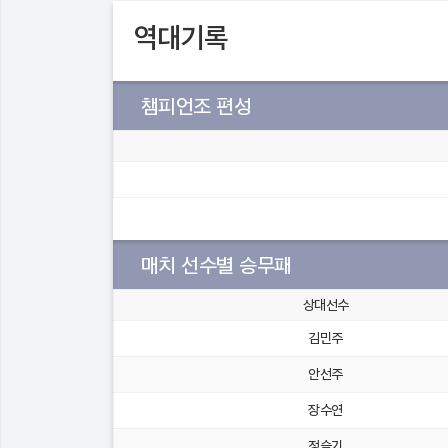
역대기록
챔피언조 편성
매치 선수별 승무패
상대선수
김민주
안선주
장수연
정슬기