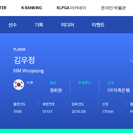
TER
K-RANKING
KLPGA 아카데미
온라인 박물관
선수
기록
미디어
이벤트
PLAYER
KIM Woojeong
KOR
등급
우승횟수
소속
정회원
OK저축은행
출생년도
회원번호
입회년도
신장
볼
1998
01137
2016.08
170cm
P