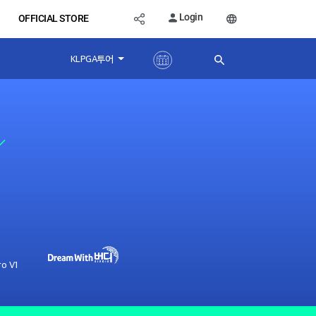
Login
OFFICIAL STORE
KLPGA투어
ro V1