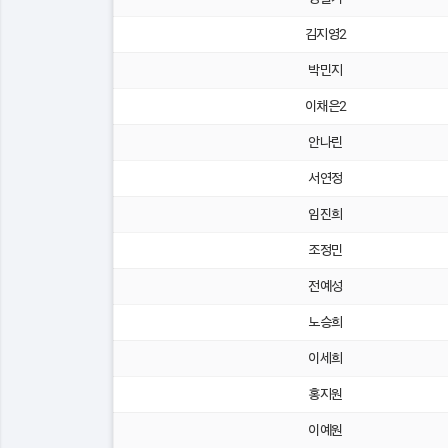
김지영2
박민지
이채은2
안나린
서연정
임진희
조정민
전예성
노승희
이세희
홍지원
이예원