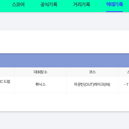
스코어
공식기록
거리기록
역대기록
대회장소
코스
CC 드림
휘닉스
마운틴(OUT)레이크(IN)
- 