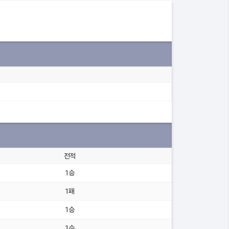
전적
1승
1패
1승
1승