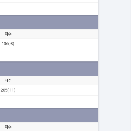
타수
136(-8)
타수
205(-11)
타수