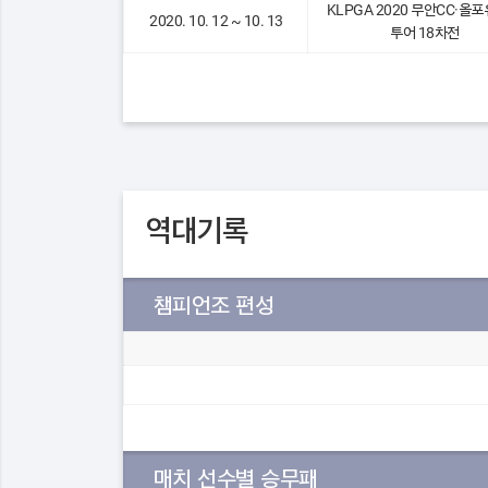
KLPGA 2020 무안CC·올포
2020. 10. 12 ~ 10. 13
투어 18차전
역대기록
챔피언조 편성
매치 선수별 승무패