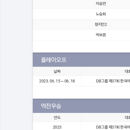
이승연
노승희
정지민2
박보겸
플레이오프
날짜
대
2023. 06. 15 ~ 06. 18
DB그룹 제37회 한
역전우승
연도
대
2023
DB그룹 제37회 한