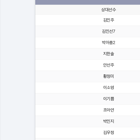
상대선수
김민주
김민선7
박아름2
지한솔
안선주
황정미
이소영
이기쁨
조아연
박민지
김우정