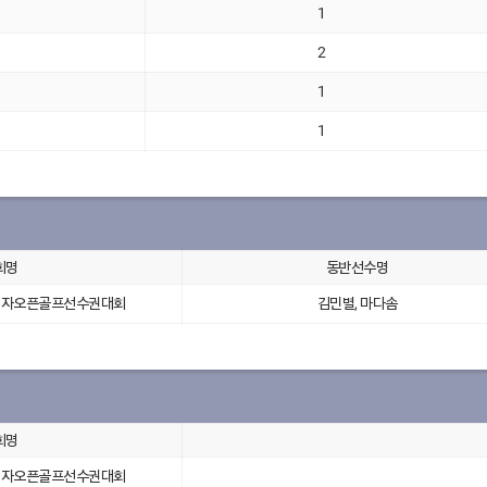
1
2
1
1
회명
동반선수명
국여자오픈골프선수권대회
김민별, 마다솜
회명
국여자오픈골프선수권대회