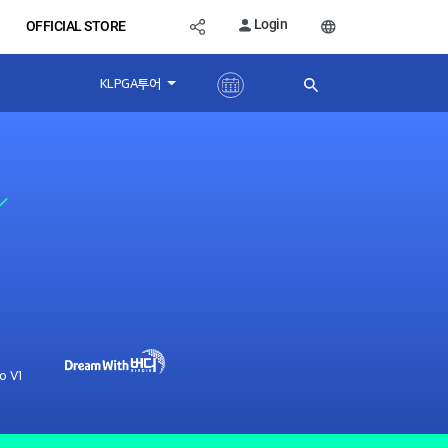
Login
OFFICIAL STORE
KLPGA투어
o V1