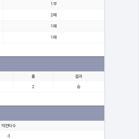
1무
2패
1패
1패
홀
결과
2
승
역전타수
-3