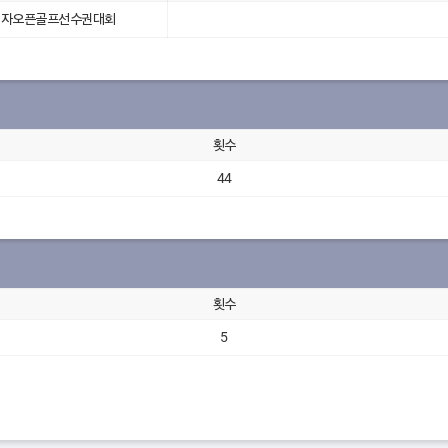
국여자오픈골프선수권대회
횟수
44
횟수
5