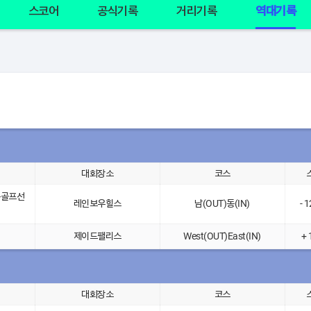
스코어
공식기록
거리기록
역대기록
대회장소
코스
픈골프선
레인보우힐스
남(OUT)동(IN)
- 
제이드팰리스
West(OUT)East(IN)
+ 
대회장소
코스