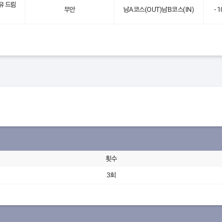
유 드림
무안
남A코스(OUT)남B코스(IN)
- 
횟수
3회