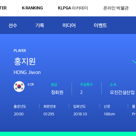
TER
K-RANKING
KLPGA 아카데미
온라인 박물관
선수
기록
미디어
이벤트
PLAYER
HONG Jiwon
KOR
등급
우승횟수
소속
정회원
2
요진건설산업
출생년도
회원번호
입회년도
신장
볼
2000
01295
2018.10
168cm
Pr