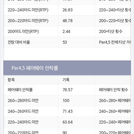
220~240야드 미만(RTP)
26.83
220~240>티샷 횟수
200~220야드 미만(RTP)
48.78
200~220>티샷 횟수
200야드 미만(RTP)
2.44
200>티샷 횟수
전장 대비 비율
53
Par4,5 전체 티샷 거리(
Par4,5 페어웨이 안착률
항목
기록
페어웨이 안착률
78.57
페어웨이 안착 횟수
260~280야드 미만
100
260~280> 페어웨이
240~260야드 미만
71.43
240~260> 페어웨이
220~240야드 미만
63.64
220~240> 페어웨이
200~220야드 미만
90
200~220> 페어웨이