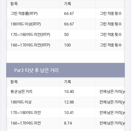
항목
기록
그린 적중률(RTP)
66.67
그린 적중 횟수
180야드 이상(RTP)
66.67
그린 적중 횟수
170~180야드 미만(RTP)
50
그린 적중 횟수
160~170야드 미만(RTP)
100
그린 적중 횟수
Par3 티샷 후 남은 거리
항목
기록
평균 남은 거리
10.40
전체 남은 거리(yds)
180야드 이상
12.88
전체 남은 거리(yds)
170~180야드 미만
10.41
전체 남은 거리(yds)
160~170야드 미만
8.74
전체 남은 거리(yds)