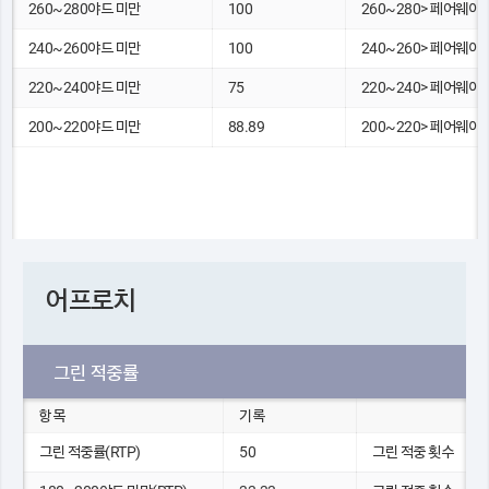
260~280야드 미만
100
260~280> 페어웨이
240~260야드 미만
100
240~260> 페어웨이
220~240야드 미만
75
220~240> 페어웨이
200~220야드 미만
88.89
200~220> 페어웨이
어프로치
그린 적중률
항목
기록
그린 적중률(RTP)
50
그린 적중 횟수