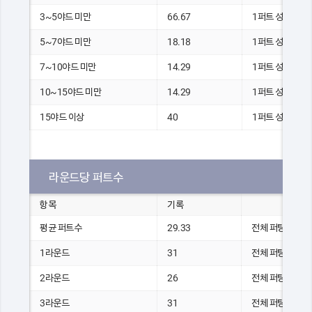
3~5야드 미만
66.67
1퍼트 성공 홀 수
5~7야드 미만
18.18
1퍼트 성공 홀 수
7~10야드 미만
14.29
1퍼트 성공 홀 수
10~15야드 미만
14.29
1퍼트 성공 홀 수
15야드 이상
40
1퍼트 성공 홀 수
라운드당 퍼트수
항목
기록
평균 퍼트수
29.33
전체 퍼팅 수
1라운드
31
전체 퍼팅 수(1R
2라운드
26
전체 퍼팅 수(2R
3라운드
31
전체 퍼팅 수(3R