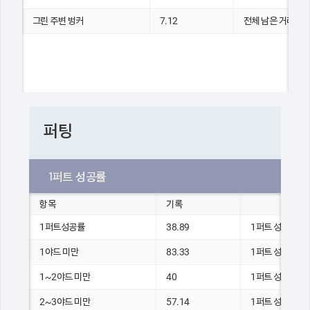
그린 주변 벙커
7.12
전체 남은 거리(yds
퍼팅
1퍼트 성공률
항목
기록
1퍼트성공률
38.89
1퍼트 성공 홀 수
1야드 미만
83.33
1퍼트 성공 홀 수
1~2야드 미만
40
1퍼트 성공 홀 수
2~3야드 미만
57.14
1퍼트 성공 홀 수