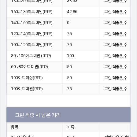
180~200야드 미만(RTP)
33.33
그린 적중 횟수
160~180야드 미만(RTP)
42.86
그린 적중 횟수
140~160야드 미만(RTP)
0
그린 적중 횟수
120~140야드 미만(RTP)
75
그린 적중 횟수
100~120야드 미만(RTP)
70
그린 적중 횟수
80~100야드 미만 (RTP)
100
그린 적중 횟수
60~80야드 미만(RTP)
50
그린 적중 횟수
100야드 이상(RTP)
50
그린 적중 횟수
100야드 미만(RTP)
75
그린 적중 횟수
그린 적중 시 남은 거리
항목
기록