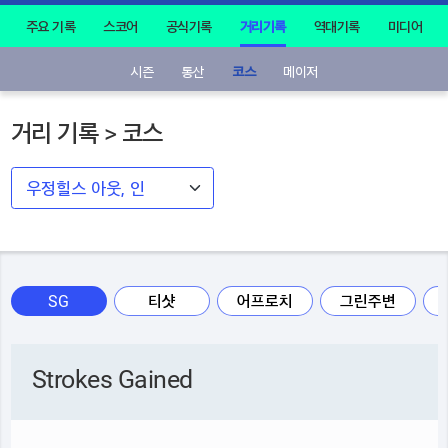
주요 기록
스코어
공식기록
거리기록
역대기록
미디어
시즌
통산
코스
메이저
거리 기록 > 코스
SG
티샷
어프로치
그린주변
Strokes Gained