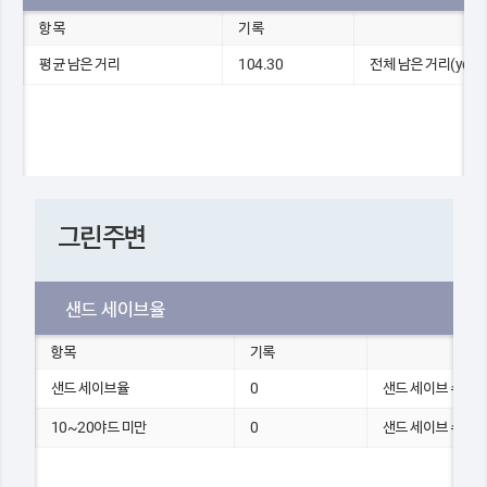
항목
기록
평균 남은 거리
104.30
전체 남은 거리(yds)
그린주변
샌드 세이브율
항목
기록
샌드 세이브율
0
샌드 세이브 수
10~20야드 미만
0
샌드 세이브 수