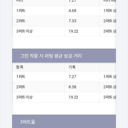
버디
7.27
버디 퍼팅 성공 거
1퍼트
4.68
1퍼트 성공 거리 총
2퍼트
7.33
2퍼트 성공 거리 총
3퍼트 이상
19.22
3퍼트 성공 거리 총
그린 적중 시 퍼팅 평균 성공 거리
항목
기록
1퍼트
7.27
1퍼트 성공 거리 총
2퍼트
8.38
2퍼트 성공 거리 총
3퍼트 이상
19.22
3퍼트 성공 거리 총
3퍼트율