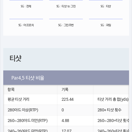
SG : 전체
SG : 티샷 to 그린
SG : 티샷
SG : 어프로치
SG : 그린주변
SG : 퍼팅
티샷
Par4,5 티샷 비율
항목
기록
평균 티샷 거리
225.44
티샷 거리 총 합(yds)
280야드 이상(RTP)
0
280+ 티샷 횟수
260~280야드 미만(RTP)
4.88
260~280>티샷 횟수
240~260야드 미만(RTP)
17.07
240~260>티샷 횟수