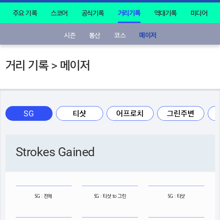
주요 기록
스코어
공식기록
거리기록
역대기록
미디어
시즌
통산
코스
메이저
거리 기록 > 메이저
SG
티샷
어프로치
그린주변
Strokes Gained
SG : 전체
SG : 티샷 to 그린
SG : 티샷