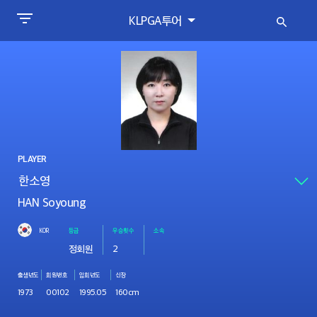
KLPGA투어
PLAYER
HAN Soyoung
KOR
등급
우승횟수
소속
정회원
2
출생년도
회원번호
입회년도
신장
1973
00102
1995.05
160cm