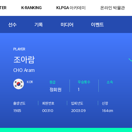
TER
K-RANKING
KLPGA 아카데미
온라인 박물관
선수
기록
미디어
이벤트
PLAYER
CHO Aram
KOR
등급
우승횟수
소속
정회원
1
출생년도
회원번호
입회년도
신장
1985
00310
2003.09
164cm