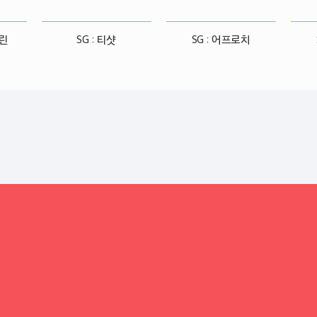
그린
SG : 티샷
SG : 어프로치