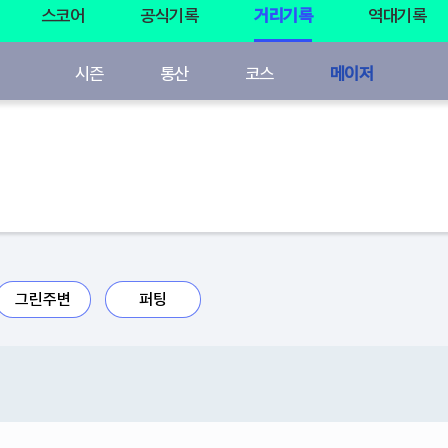
스코어
공식기록
거리기록
역대기록
시즌
통산
코스
메이저
그린주변
퍼팅