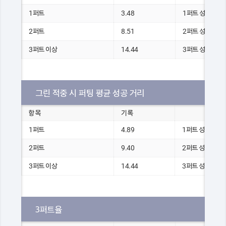
1퍼트
3.48
1퍼트 성공 거리 총
2퍼트
8.51
2퍼트 성공 거리 총
3퍼트 이상
14.44
3퍼트 성공 거리 총
그린 적중 시 퍼팅 평균 성공 거리
항목
기록
1퍼트
4.89
1퍼트 성공 거리 총
2퍼트
9.40
2퍼트 성공 거리 총
3퍼트 이상
14.44
3퍼트 성공 거리 총
3퍼트율