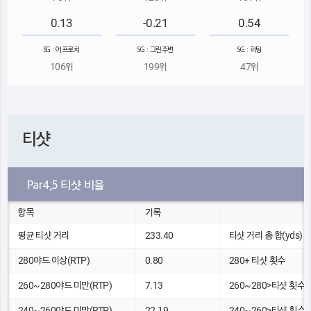
0.13
-0.21
0.54
SG : 어프로치
SG : 그린주변
SG : 퍼팅
106위
199위
47위
티샷
Par4,5 티샷 비율
항목
기록
평균 티샷 거리
233.40
티샷 거리 총 합(yds)
280야드 이상(RTP)
0.80
280+ 티샷 횟수
260~280야드 미만(RTP)
7.13
260~280>티샷 횟수
240~260야드 미만(RTP)
22.19
240~260>티샷 횟수