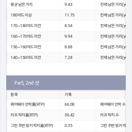
평균 남은 거리
9.43
전체 남은 거리(yds)
180야드 이상
11.75
전체 남은 거리(yds)
170~180야드 미만
8.54
전체 남은 거리(yds)
160~170야드 미만
9.94
전체 남은 거리(yds)
150~160야드 미만
8.88
전체 남은 거리(yds)
140~150야드 미만
7.28
전체 남은 거리(yds)
Par5, 2nd 샷
항목
기록
페어웨이 안착률(RTP)
66.08
페어웨이 안착 수
러프 착지율(RTP)
30.42
러프 착지 수
그린 주변 벙커 착지율(RTP)
0.35
그린 주변 벙커 착지 