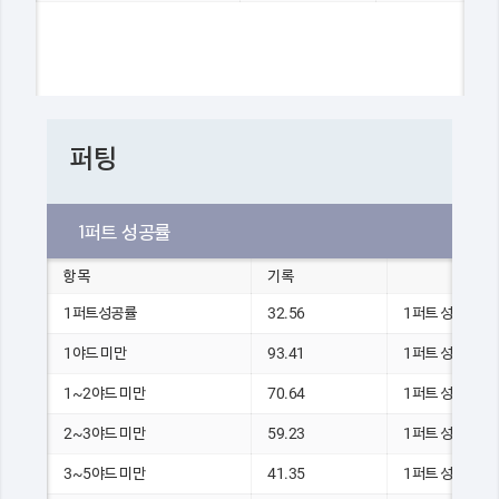
퍼팅
1퍼트 성공률
항목
기록
1퍼트성공률
32.56
1퍼트 성공 홀 수
1야드 미만
93.41
1퍼트 성공 홀 수
1~2야드 미만
70.64
1퍼트 성공 홀 수
2~3야드 미만
59.23
1퍼트 성공 홀 수
3~5야드 미만
41.35
1퍼트 성공 홀 수