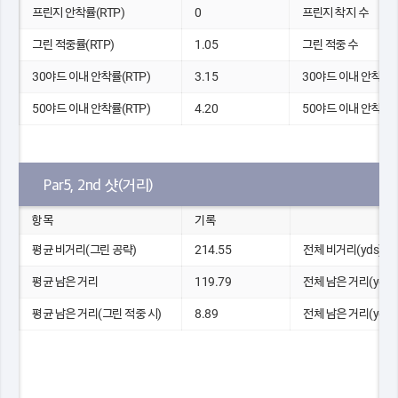
프린지 안착률(RTP)
0
프린지 착지 수
그린 적중률(RTP)
1.05
그린 적중 수
30야드 이내 안착률(RTP)
3.15
30야드 이내 안착 수
50야드 이내 안착률(RTP)
4.20
50야드 이내 안착 수
Par5, 2nd 샷(거리)
항목
기록
평균 비거리(그린 공략)
214.55
전체 비거리(yds)
평균 남은 거리
119.79
전체 남은 거리(yds)
평균 남은 거리(그린 적중 시)
8.89
전체 남은 거리(yds)