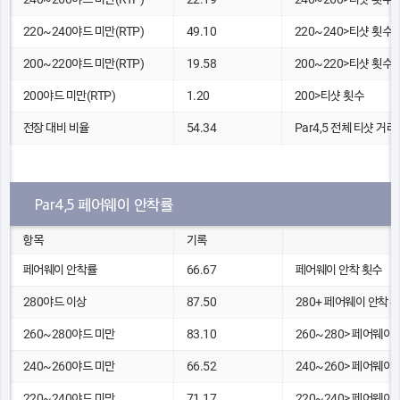
220~240야드 미만(RTP)
49.10
220~240>티샷 횟수
200~220야드 미만(RTP)
19.58
200~220>티샷 횟수
200야드 미만(RTP)
1.20
200>티샷 횟수
전장 대비 비율
54.34
Par4,5 전체 티샷 거리(
Par4,5 페어웨이 안착률
항목
기록
페어웨이 안착률
66.67
페어웨이 안착 횟수
280야드 이상
87.50
280+ 페어웨이 안착 
260~280야드 미만
83.10
260~280> 페어웨이
240~260야드 미만
66.52
240~260> 페어웨이
220~240야드 미만
71.17
220~240> 페어웨이