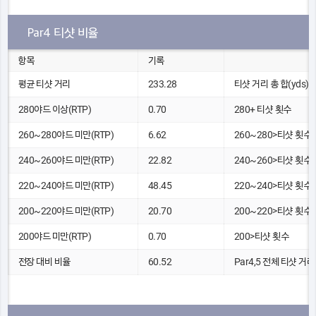
Par4 티샷 비율
항목
기록
평균 티샷 거리
233.28
티샷 거리 총 합(yds)
280야드 이상(RTP)
0.70
280+ 티샷 횟수
260~280야드 미만(RTP)
6.62
260~280>티샷 횟수
240~260야드 미만(RTP)
22.82
240~260>티샷 횟수
220~240야드 미만(RTP)
48.45
220~240>티샷 횟수
200~220야드 미만(RTP)
20.70
200~220>티샷 횟수
200야드 미만(RTP)
0.70
200>티샷 횟수
전장 대비 비율
60.52
Par4,5 전체 티샷 거리(