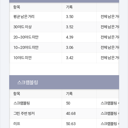
항목
기록
평균 남은 거리
3.50
전체 남은 거리(yds
30야드 이상
3.52
전체 남은 거리(yds
20~30야드 미만
4.39
전체 남은 거리(yds
10~20야드 미만
3.06
전체 남은 거리(yds
10야드 미만
3.42
전체 남은 거리(yds
스크램블링
항목
기록
스크램블링
50
스크램블링 수
그린 주변 벙커
40.68
스크램블링 수
러프
50.63
스크램블링 수