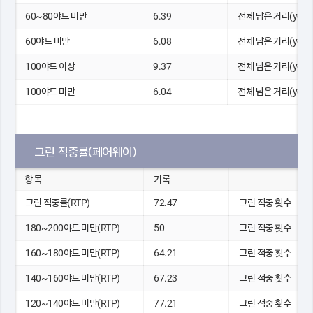
60~80야드 미만
6.39
전체 남은 거리(yds)
60야드 미만
6.08
전체 남은 거리(yds)
100야드 이상
9.37
전체 남은 거리(yds)
100야드 미만
6.04
전체 남은 거리(yds)
그린 적중률(페어웨이)
항목
기록
그린 적중률(RTP)
72.47
그린 적중 횟수
180~200야드 미만(RTP)
50
그린 적중 횟수
160~180야드 미만(RTP)
64.21
그린 적중 횟수
140~160야드 미만(RTP)
67.23
그린 적중 횟수
120~140야드 미만(RTP)
77.21
그린 적중 횟수