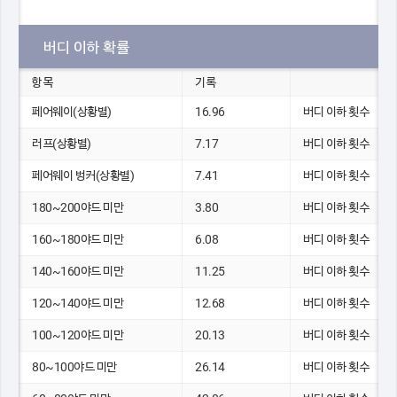
버디 이하 확률
항목
기록
페어웨이(상황별)
16.96
버디 이하 횟수
러프(상황별)
7.17
버디 이하 횟수
페어웨이 벙커(상황별)
7.41
버디 이하 횟수
180~200야드 미만
3.80
버디 이하 횟수
160~180야드 미만
6.08
버디 이하 횟수
140~160야드 미만
11.25
버디 이하 횟수
120~140야드 미만
12.68
버디 이하 횟수
100~120야드 미만
20.13
버디 이하 횟수
80~100야드 미만
26.14
버디 이하 횟수