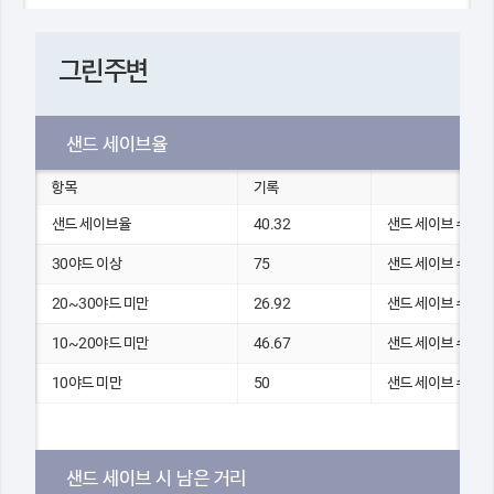
그린주변
샌드 세이브율
항목
기록
샌드 세이브율
40.32
샌드 세이브 수
30야드 이상
75
샌드 세이브 수
20~30야드 미만
26.92
샌드 세이브 수
10~20야드 미만
46.67
샌드 세이브 수
10야드 미만
50
샌드 세이브 수
샌드 세이브 시 남은 거리