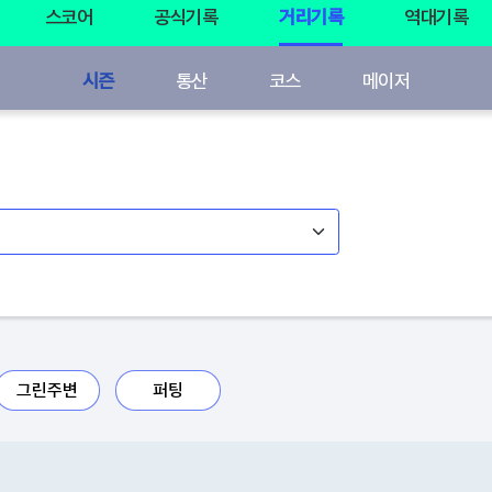
스코어
공식기록
거리기록
역대기록
시즌
통산
코스
메이저
그린주변
퍼팅