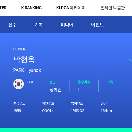
TER
K-RANKING
KLPGA 아카데미
온라인 박물관
선수
기록
미디어
이벤트
PLAYER
PARK Hyunok
KOR
등급
우승횟수
소속
정회원
1
출생년도
회원번호
입회년도
신장
1959
00014
1983.08
164cm