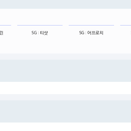
그린
SG : 티샷
SG : 어프로치