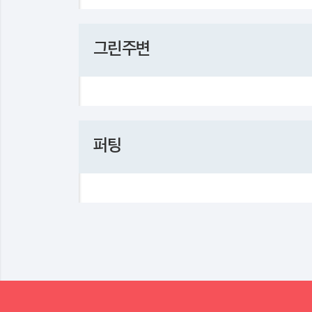
그린주변
퍼팅