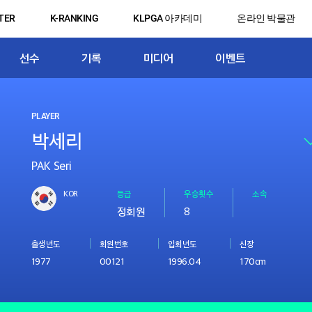
TER
K-RANKING
KLPGA 아카데미
온라인 박물관
선수
기록
미디어
이벤트
PLAYER
PAK Seri
KOR
등급
우승횟수
소속
정회원
8
출생년도
회원번호
입회년도
신장
1977
00121
1996.04
170cm