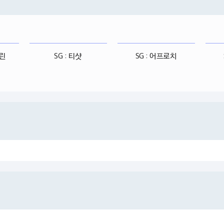
그린
SG : 티샷
SG : 어프로치