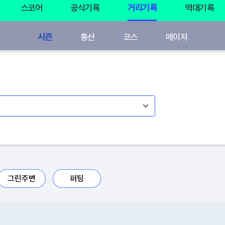
스코어
공식기록
거리기록
역대기록
시즌
통산
코스
메이저
그린주변
퍼팅