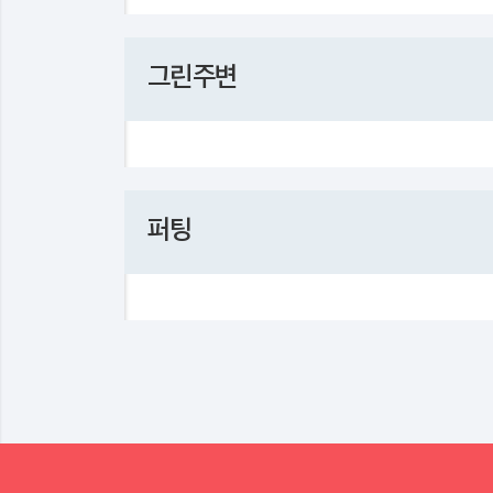
그린주변
퍼팅