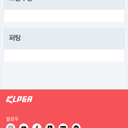
퍼팅
팔로우