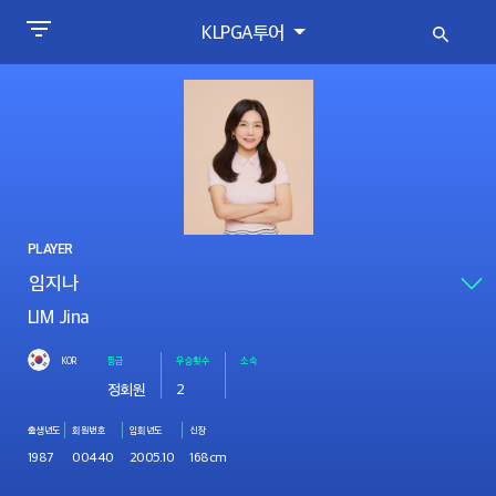
KLPGA투어
PLAYER
LIM Jina
KOR
등급
우승횟수
소속
정회원
2
출생년도
회원번호
입회년도
신장
1987
00440
2005.10
168cm