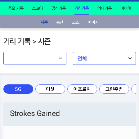
주요 기록
스코어
공식기록
거리기록
역대기록
미디어
시즌
통산
코스
메이저
거리 기록 > 시즌
SG
티샷
어프로치
그린주변
Strokes Gained