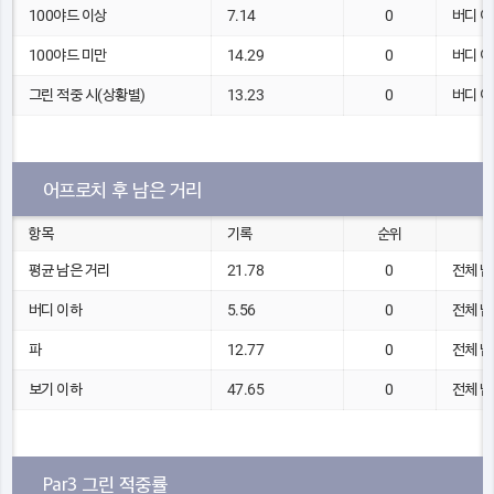
100야드 이상
7.14
0
버디 이
100야드 미만
14.29
0
버디 이
그린 적중 시(상황별)
13.23
0
버디 이
어프로치 후 남은 거리
항목
기록
순위
평균 남은 거리
21.78
0
전체 남
버디 이하
5.56
0
전체 남
파
12.77
0
전체 남
보기 이하
47.65
0
전체 남
Par3 그린 적중률