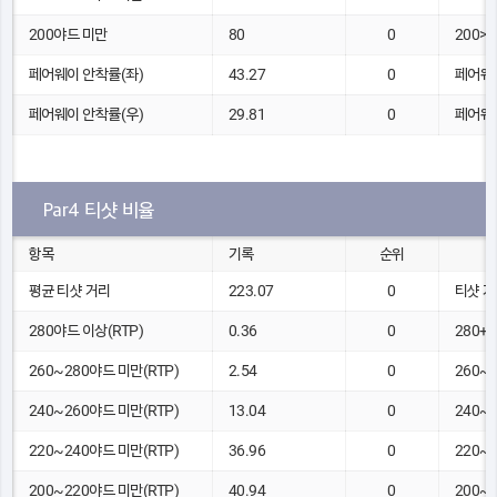
200야드 미만
80
0
200>
페어웨이 안착률(좌)
43.27
0
페어웨이
페어웨이 안착률(우)
29.81
0
페어웨이
Par4 티샷 비율
항목
기록
순위
평균 티샷 거리
223.07
0
티샷 거리
280야드 이상(RTP)
0.36
0
280+
260~280야드 미만(RTP)
2.54
0
260~
240~260야드 미만(RTP)
13.04
0
240~
220~240야드 미만(RTP)
36.96
0
220~
200~220야드 미만(RTP)
40.94
0
200~