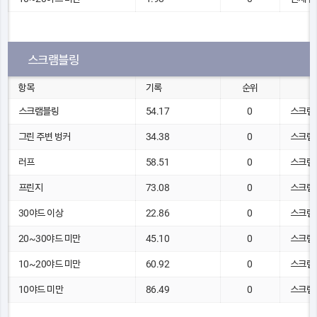
스크램블링
항목
기록
순위
스크램블링
54.17
0
스크램
그린 주변 벙커
34.38
0
스크램
러프
58.51
0
스크램
프린지
73.08
0
스크램
30야드 이상
22.86
0
스크램
20~30야드 미만
45.10
0
스크램
10~20야드 미만
60.92
0
스크램
10야드 미만
86.49
0
스크램