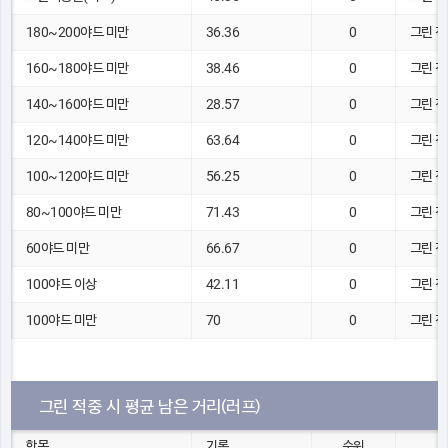
180~200야드 미만
36.36
0
그린 적
160~180야드 미만
38.46
0
그린 적
140~160야드 미만
28.57
0
그린 적
120~140야드 미만
63.64
0
그린 적
100~120야드 미만
56.25
0
그린 적
80~100야드 미만
71.43
0
그린 적
60야드 미만
66.67
0
그린 적
100야드 이상
42.11
0
그린 적
100야드 미만
70
0
그린 적
그린 적중 시 평균 남은 거리(러프)
항목
기록
순위