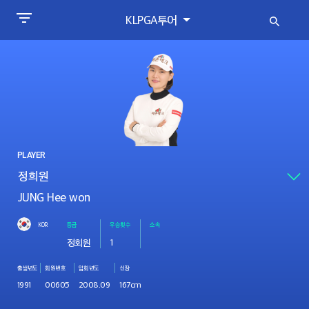
KLPGA투어
PLAYER
JUNG Hee won
KOR
등급
우승횟수
소속
정회원
1
출생년도
회원번호
입회년도
신장
1991
00605
2008.09
167cm