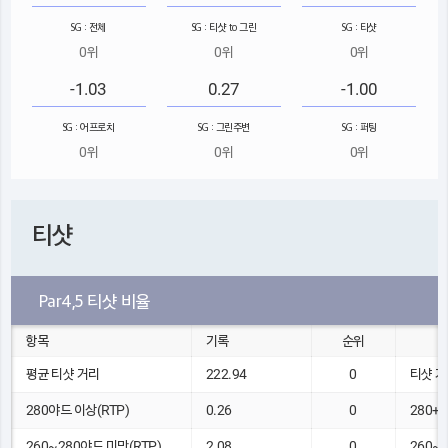
SG : 전체
SG : 티샷 to 그린
SG : 티샷
0위
0위
0위
-1.03
0.27
-1.00
SG : 어프로치
SG : 그린주변
SG : 퍼팅
0위
0위
0위
티샷
Par4,5 티샷 비율
항목
기록
순위
평균 티샷 거리
222.94
0
티샷 거리
280야드 이상(RTP)
0.26
0
280+
260~280야드 미만(RTP)
2.08
0
260~