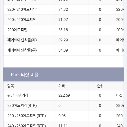
220~240야드 미만
74.32
0
220~
200~220야드 미만
71.97
0
200~
200야드 미만
68.18
0
200>
페어웨이 안착률(좌)
39.29
0
페어웨이
페어웨이 안착률(우)
34.89
0
페어웨이
Par5 티샷 비율
항목
기록
순위
평균 티샷 거리
222.59
0
티샷 거리
280야드 이상(RTP)
0
0
280+
260~280야드 미만(RTP)
0.93
0
260~
240~260야드 미만(RTP)
11.11
0
240~