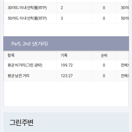
30야드 이내 안착률(RTP)
2
0
30야드
50야드 이내 안착률(RTP)
3
0
50야드
Par5, 2nd 샷(거리)
항목
기록
순위
평균 비거리(그린 공략)
199.72
0
전체 비
평균 남은 거리
123.27
0
전체 남
그린주변