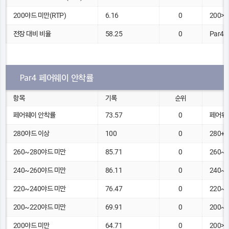
200야드 미만(RTP)
6.16
0
200>
전장 대비 비율
58.25
0
Par4,
Par4 페어웨이 안착률
항목
기록
순위
페어웨이 안착률
73.57
0
페어웨
280야드 이상
100
0
280+
260~280야드 미만
85.71
0
260~
240~260야드 미만
86.11
0
240~
220~240야드 미만
76.47
0
220~
200~220야드 미만
69.91
0
200~
200야드 미만
64.71
0
200>