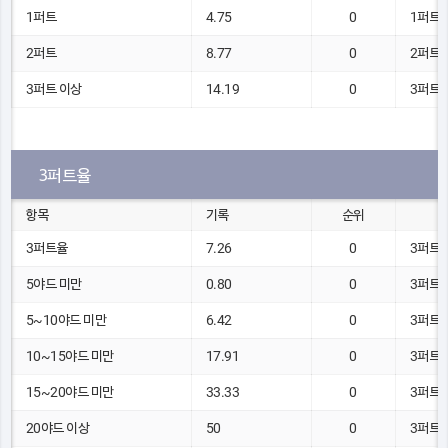
1퍼트
4.75
0
1퍼트 
2퍼트
8.77
0
2퍼트 
3퍼트 이상
14.19
0
3퍼트 
3퍼트율
항목
기록
순위
3퍼트율
7.26
0
3퍼트 
5야드 미만
0.80
0
3퍼트 
5~10야드 미만
6.42
0
3퍼트 
10~15야드 미만
17.91
0
3퍼트 
15~20야드 미만
33.33
0
3퍼트 
20야드 이상
50
0
3퍼트 