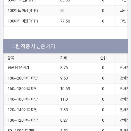
60야드 미만(RTP)
83.33
0
그린 적
100야드 이상(RTP)
50
0
그린 적
100야드 미만(RTP)
77.50
0
그린 적
그린 적중 시 남은 거리
항목
기록
순위
평균 남은 거리
8.76
0
전체 남
180~200야드 미만
9.60
0
전체 남
160~180야드 미만
10.69
0
전체 남
140~160야드 미만
11.01
0
전체 남
120~140야드 미만
7.35
0
전체 남
100~120야드 미만
8.27
0
전체 남
80~100야드 미만
5.52
0
전체 남