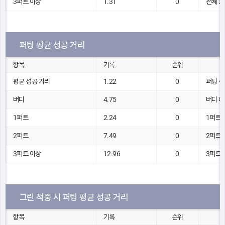
3퍼트 이상
1.31
0
전체 3
퍼팅 평균 성공 거리
항목
기록
순위
평균 성공 거리
1.22
0
퍼팅 성
버디
4.75
0
버디 퍼
1퍼트
2.24
0
1퍼트 
2퍼트
7.49
0
2퍼트 
3퍼트 이상
12.96
0
3퍼트 
그린 적중 시 퍼팅 평균 성공 거리
항목
기록
순위