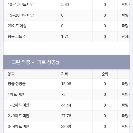
10~15야드 미만
5.80
0
퍼팅 성
15~20야드 미만
0
0
퍼팅 성
20야드 이상
0
0
퍼팅 성
평균 퍼트 수
1.71
0
전체 퍼
그린 적중 시 퍼트 성공률
항목
기록
순위
평균 성공률
15.08
0
퍼팅 성
1야드 미만
75
0
퍼팅 성
1~2야드 미만
44.44
0
퍼팅 성
2~3야드 미만
27.78
0
퍼팅 성
3~4야드 미만
38.89
0
퍼팅 성