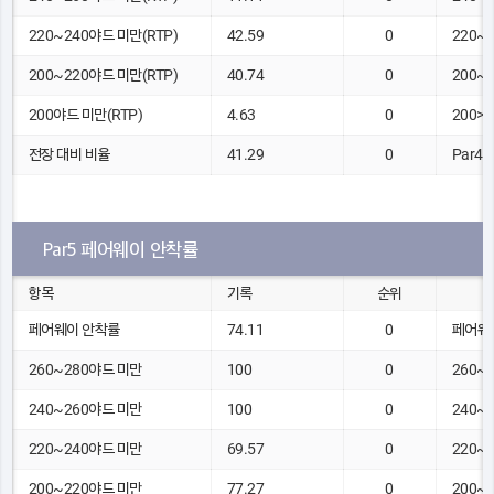
220~240야드 미만(RTP)
42.59
0
220~
200~220야드 미만(RTP)
40.74
0
200~
200야드 미만(RTP)
4.63
0
200>
전장 대비 비율
41.29
0
Par4,
Par5 페어웨이 안착률
항목
기록
순위
페어웨이 안착률
74.11
0
페어웨
260~280야드 미만
100
0
260~
240~260야드 미만
100
0
240~
220~240야드 미만
69.57
0
220~
200~220야드 미만
77.27
0
200~