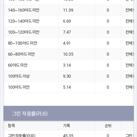
140~160야드 미만
11.39
0
전체 남
120~140야드 미만
6.69
0
전체 남
100~120야드 미만
7.47
0
전체 남
80~100야드 미만
4.91
0
전체 남
60~80야드 미만
10.35
0
전체 남
60야드 미만
3.14
0
전체 남
100야드 이상
9.30
0
전체 남
100야드 미만
5.14
0
전체 남
그린 적중률(러프)
항목
기록
순위
그린적중률(러프)
45.35
0
그린 적