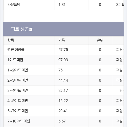
라운드당
1.31
0
3퍼트 
퍼트 성공률
항목
기록
순위
평균 성공률
57.75
0
퍼팅 성
1야드 미만
97.03
0
퍼팅 성
1~2야드 미만
75
0
퍼팅 성
2~3야드 미만
44.44
0
퍼팅 성
3~4야드 미만
29.17
0
퍼팅 성
4~5야드 미만
16.22
0
퍼팅 성
5~7야드 미만
20.41
0
퍼팅 성
7~10야드 미만
6.67
0
퍼팅 성