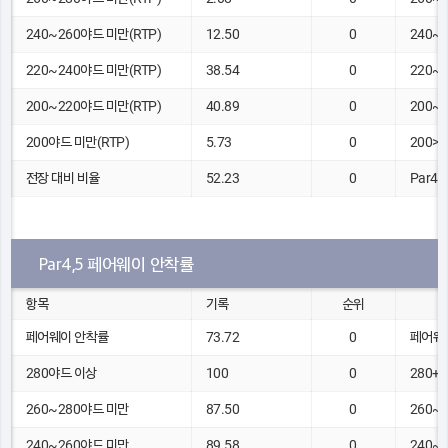
240~260야드 미만(RTP)
12.50
0
240~
220~240야드 미만(RTP)
38.54
0
220~
200~220야드 미만(RTP)
40.89
0
200~
200야드 미만(RTP)
5.73
0
200>
전장 대비 비율
52.23
0
Par4,
Par4,5 페어웨이 안착률
항목
기록
순위
페어웨이 안착률
73.72
0
페어웨
280야드 이상
100
0
280+
260~280야드 미만
87.50
0
260~
240~260야드 미만
89.58
0
240~