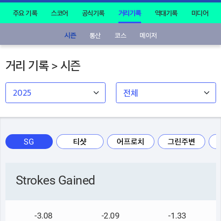
주요 기록
스코어
공식기록
거리기록
역대기록
미디어
시즌
통산
코스
메이저
거리 기록 > 시즌
SG
티샷
어프로치
그린주변
Strokes Gained
-3.08
-2.09
-1.33