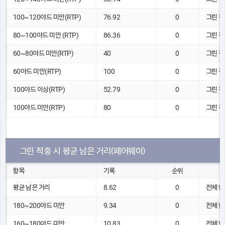
100~120야드 미만(RTP)
76.92
0
그린 적
80~100야드 미만 (RTP)
86.36
0
그린 적
60~80야드 미만(RTP)
40
0
그린 적
60야드 미만(RTP)
100
0
그린 적
100야드 이상(RTP)
52.79
0
그린 적
100야드 미만(RTP)
80
0
그린 적
그린 적중 시 평균 남은 거리(페어웨이)
항목
기록
순위
평균 남은 거리
8.62
0
전체 남
180~200야드 미만
9.34
0
전체 남
160~180야드 미만
10.83
0
전체 남