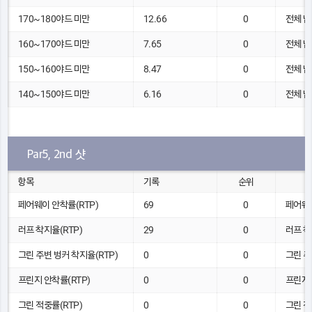
170~180야드 미만
12.66
0
전체 남
160~170야드 미만
7.65
0
전체 남
150~160야드 미만
8.47
0
전체 남
140~150야드 미만
6.16
0
전체 남
Par5, 2nd 샷
항목
기록
순위
페어웨이 안착률(RTP)
69
0
페어웨이
러프 착지율(RTP)
29
0
러프 착
그린 주변 벙커 착지율(RTP)
0
0
그린 주
프린지 안착률(RTP)
0
0
프린지 
그린 적중률(RTP)
0
0
그린 적