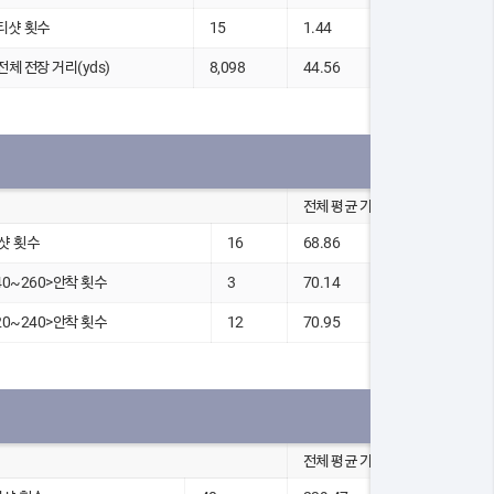
 티샷 횟수
15
1.44
 전체 전장 거리(yds)
8,098
44.56
전체 평균 기록
샷 횟수
16
68.86
40~260>안착 횟수
3
70.14
20~240>안착 횟수
12
70.95
전체 평균 기록