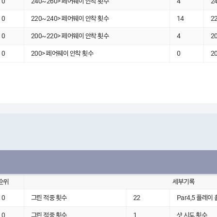
0
240~260> 페어웨이 안착 횟수
4
2
0
220~240> 페어웨이 안착 횟수
14
2
0
200~220> 페어웨이 안착 횟수
4
2
0
200> 페어웨이 안착 횟수
0
2
순위
세부기록
0
그린 적중 횟수
22
Par4,5 플레이 
0
그린 적중 횟수
1
샷 시도 횟수