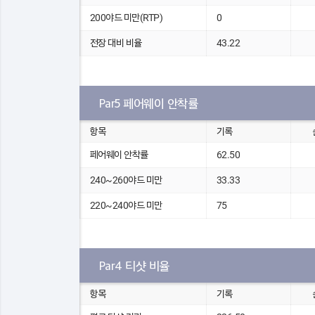
200야드 미만(RTP)
0
전장 대비 비율
43.22
Par5 페어웨이 안착률
항목
기록
페어웨이 안착률
62.50
240~260야드 미만
33.33
220~240야드 미만
75
Par4 티샷 비율
항목
기록