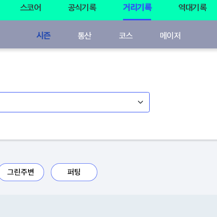
스코어
공식기록
거리기록
역대기록
시즌
통산
코스
메이저
그린주변
퍼팅