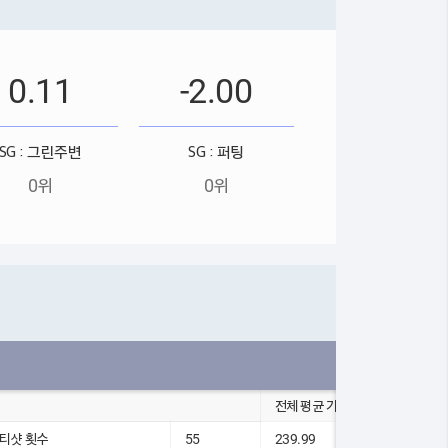
0.11
-2.00
SG : 그린주변
SG : 퍼팅
0위
0위
전체 평균 기록
5 티샷 횟수
55
239.99