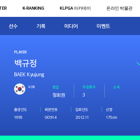
TER
K-RANKING
KLPGA 아카데미
온라인 박물관
선수
기록
미디어
이벤트
PLAYER
BAEK Kyujung
KOR
등급
우승횟수
소속
정회원
3
출생년도
회원번호
입회년도
신장
1995
00914
2012.11
175cm