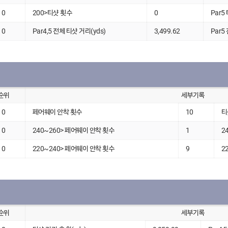
0
200>티샷 횟수
0
Par5
0
Par4,5 전체 티샷 거리(yds)
3,499.62
Par5
순위
세부기록
0
페어웨이 안착 횟수
10
티
0
240~260> 페어웨이 안착 횟수
1
2
0
220~240> 페어웨이 안착 횟수
9
2
순위
세부기록