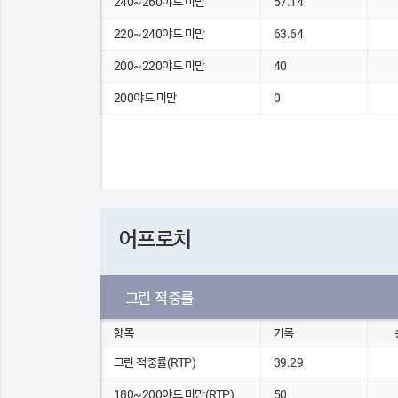
240~260야드 미만
57.14
220~240야드 미만
63.64
200~220야드 미만
40
200야드 미만
0
어프로치
그린 적중률
항목
기록
그린 적중률(RTP)
39.29
180~200야드 미만(RTP)
50