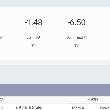
-1.48
-6.50
그린
SG : 티샷
SG : 어프로치
0위
0위
순위
세부기록
0
티샷 거리 총 합(yds)
12,559.61
Par4,