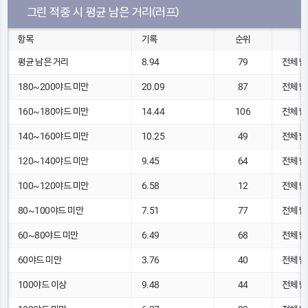
그린 적중 시 평균 남은 거리(러프)
항목
기록
순위
평균 남은 거리
8.94
79
전체 남
180~200야드 미만
20.09
87
전체 남
160~180야드 미만
14.44
106
전체 남
140~160야드 미만
10.25
49
전체 남
120~140야드 미만
9.45
64
전체 남
100~120야드 미만
6.58
12
전체 남
80~100야드 미만
7.51
77
전체 남
60~80야드 미만
6.49
68
전체 남
60야드 미만
3.76
40
전체 남
100야드 이상
9.48
44
전체 남