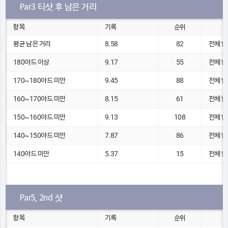
Par3 티샷 후 남은 거리
항목
기록
순위
평균 남은 거리
8.58
82
전체 남
180야드 이상
9.17
55
전체 남
170~180야드 미만
9.45
88
전체 남
160~170야드 미만
8.15
61
전체 남
150~160야드 미만
9.13
108
전체 남
140~150야드 미만
7.87
86
전체 남
140야드 미만
5.37
15
전체 남
Par5, 2nd 샷
항목
기록
순위