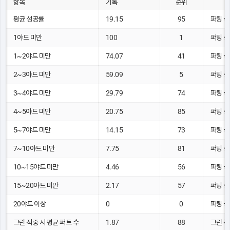
항목
기록
순위
평균 성공률
19.15
95
퍼팅 성
1야드 미만
100
1
퍼팅 성
1~2야드 미만
74.07
41
퍼팅 성
2~3야드 미만
59.09
5
퍼팅 성
3~4야드 미만
29.79
74
퍼팅 성
4~5야드 미만
20.75
85
퍼팅 성
5~7야드 미만
14.15
73
퍼팅 성
7~10야드 미만
7.75
81
퍼팅 성
10~15야드 미만
4.46
56
퍼팅 성
15~20야드 미만
2.17
57
퍼팅 성
20야드 이상
0
0
퍼팅 성
그린 적중 시 평균 퍼트 수
1.87
88
그린 적