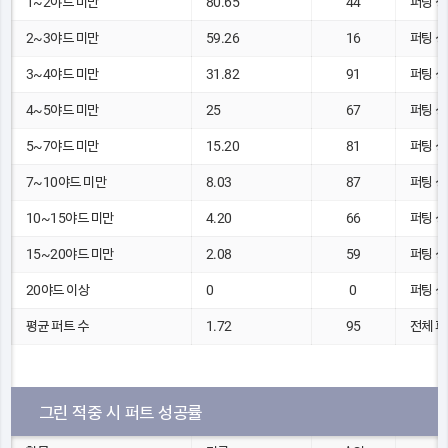
1~2야드 미만
80.65
44
퍼팅 성
2~3야드 미만
59.26
16
퍼팅 성
3~4야드 미만
31.82
91
퍼팅 성
4~5야드 미만
25
67
퍼팅 성
5~7야드 미만
15.20
81
퍼팅 성
7~10야드 미만
8.03
87
퍼팅 성
10~15야드 미만
4.20
66
퍼팅 성
15~20야드 미만
2.08
59
퍼팅 성
20야드 이상
0
0
퍼팅 성
평균 퍼트 수
1.72
95
전체 퍼
그린 적중 시 퍼트 성공률