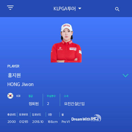
KLPGA투어
PLAYER
HONG Jiwon
KOR
등급
우승횟수
소속
정회원
2
요진건설산업
출생년도
회원번호
입회년도
신장
볼
2000
01295
2018.10
168cm
Pro V1