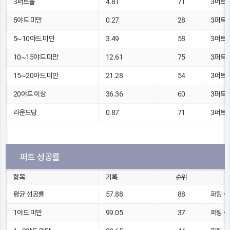
3퍼트율
4.81
71
3퍼트 
5야드 미만
0.27
28
3퍼트 
5~10야드 미만
3.49
58
3퍼트 
10~15야드 미만
12.61
75
3퍼트 
15~20야드 미만
21.28
54
3퍼트 
20야드 이상
36.36
60
3퍼트 
라운드당
0.87
71
3퍼트 
퍼트 성공률
항목
기록
순위
평균 성공률
57.88
88
퍼팅 성
1야드 미만
99.05
37
퍼팅 성