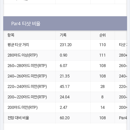
Par4 티샷 비율
항목
기록
순위
평균 티샷 거리
231.20
110
티샷 거리
280야드 이상(RTP)
0.90
111
280+
260~280야드 미만(RTP)
6.07
108
260~
240~260야드 미만(RTP)
21.35
108
240~
220~240야드 미만(RTP)
45.17
28
220~
200~220야드 미만(RTP)
24.04
8
200~
200야드 미만(RTP)
2.47
14
200>
전장 대비 비율
60.20
108
Par4,