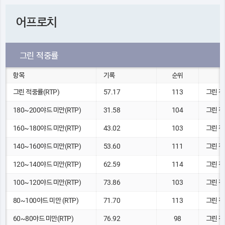
어프로치
그린 적중률
항목
기록
순위
그린 적중률(RTP)
57.17
113
그린 적
180~200야드 미만(RTP)
31.58
104
그린 적
160~180야드 미만(RTP)
43.02
103
그린 적
140~160야드 미만(RTP)
53.60
111
그린 적
120~140야드 미만(RTP)
62.59
114
그린 적
100~120야드 미만(RTP)
73.86
103
그린 적
80~100야드 미만 (RTP)
71.70
113
그린 적
60~80야드 미만(RTP)
76.92
98
그린 적