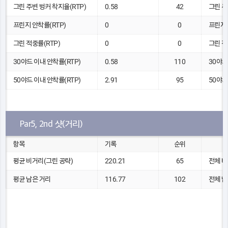
그린 주변 벙커 착지율(RTP)
0.58
42
그린 주
프린지 안착률(RTP)
0
0
프린지 
그린 적중률(RTP)
0
0
그린 적
30야드 이내 안착률(RTP)
0.58
110
30야드
50야드 이내 안착률(RTP)
2.91
95
50야드
Par5, 2nd 샷(거리)
항목
기록
순위
평균 비거리(그린 공략)
220.21
65
전체 비
평균 남은 거리
116.77
102
전체 남