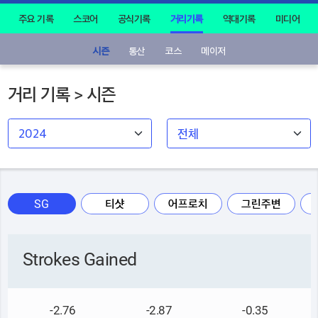
주요 기록
스코어
공식기록
거리기록
역대기록
미디어
시즌
통산
코스
메이저
거리 기록 > 시즌
SG
티샷
어프로치
그린주변
Strokes Gained
-2.76
-2.87
-0.35