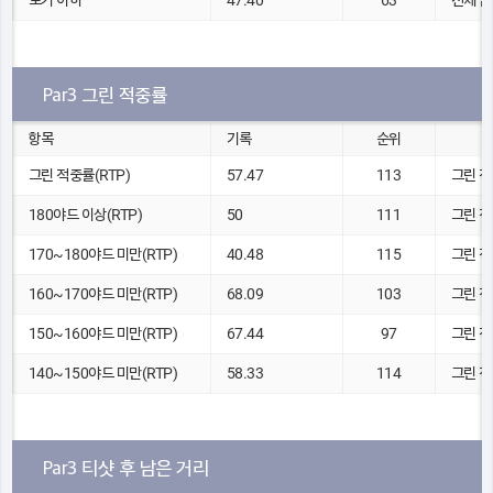
보기 이하
47.40
63
전체 남
Par3 그린 적중률
항목
기록
순위
그린 적중률(RTP)
57.47
113
그린 적
180야드 이상(RTP)
50
111
그린 적
170~180야드 미만(RTP)
40.48
115
그린 적
160~170야드 미만(RTP)
68.09
103
그린 적
150~160야드 미만(RTP)
67.44
97
그린 적
140~150야드 미만(RTP)
58.33
114
그린 적
Par3 티샷 후 남은 거리