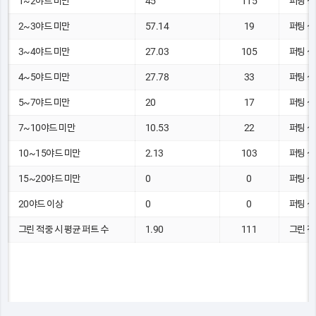
1~2야드 미만
45
115
퍼팅 성
2~3야드 미만
57.14
19
퍼팅 성
3~4야드 미만
27.03
105
퍼팅 성
4~5야드 미만
27.78
33
퍼팅 성
5~7야드 미만
20
17
퍼팅 성
7~10야드 미만
10.53
22
퍼팅 성
10~15야드 미만
2.13
103
퍼팅 성
15~20야드 미만
0
0
퍼팅 성
20야드 이상
0
0
퍼팅 성
그린 적중 시 평균 퍼트 수
1.90
111
그린 적