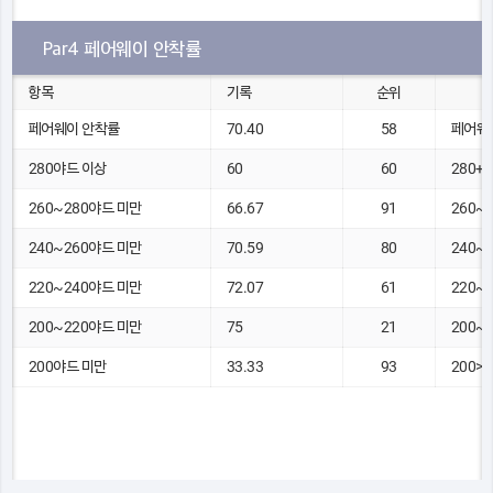
Par4 페어웨이 안착률
항목
기록
순위
페어웨이 안착률
70.40
58
페어웨
280야드 이상
60
60
280+
260~280야드 미만
66.67
91
260~
240~260야드 미만
70.59
80
240~
220~240야드 미만
72.07
61
220~
200~220야드 미만
75
21
200~
200야드 미만
33.33
93
200>