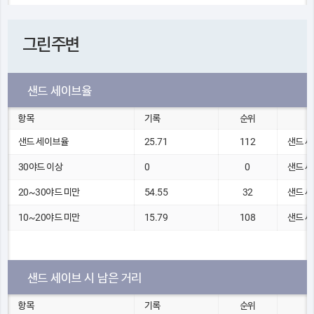
그린주변
샌드 세이브율
항목
기록
순위
샌드 세이브율
25.71
112
샌드 세
30야드 이상
0
0
샌드 세
20~30야드 미만
54.55
32
샌드 세
10~20야드 미만
15.79
108
샌드 세
샌드 세이브 시 남은 거리
항목
기록
순위