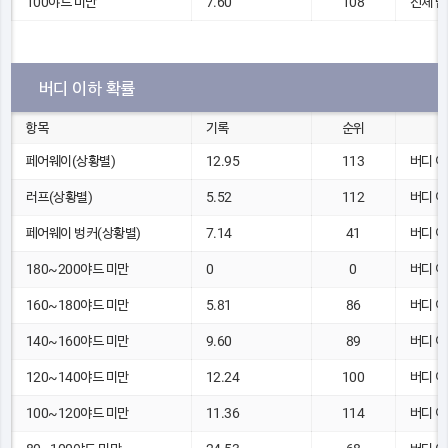
100야드 미만
7.60
108
전체 남
버디 이하 확률
항목
기록
순위
페어웨이(상황별)
12.95
113
버디 이
러프(상황별)
5.52
112
버디 이
페어웨이 벙커(상황별)
7.14
41
버디 이
180~200야드 미만
0
0
버디 이
160~180야드 미만
5.81
86
버디 이
140~160야드 미만
9.60
89
버디 이
120~140야드 미만
12.24
100
버디 이
100~120야드 미만
11.36
114
버디 이