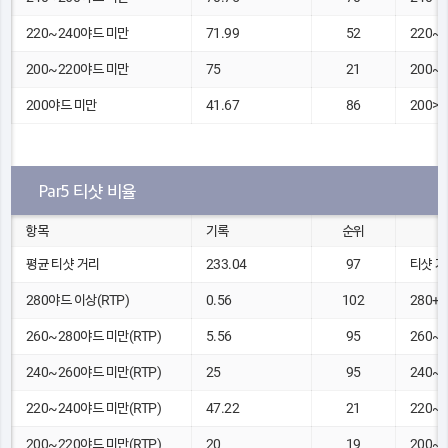
220~240야드 미만
71.99
52
220~
200~220야드 미만
75
21
200~
200야드 미만
41.67
86
200>
Par5 티샷 비율
항목
기록
순위
평균 티샷 거리
233.04
97
티샷 거리
280야드 이상(RTP)
0.56
102
280+
260~280야드 미만(RTP)
5.56
95
260~
240~260야드 미만(RTP)
25
95
240~
220~240야드 미만(RTP)
47.22
21
220~
200~220야드 미만(RTP)
20
19
200~