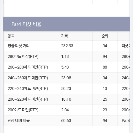
Par4 티샷 비율
항목
기록
순위
평균 티샷 거리
232.93
94
티샷 거리
280야드 이상(RTP)
1.13
94
280+
260~280야드 미만(RTP)
5.43
88
260~
240~260야드 미만(RTP)
23.08
94
240~
220~240야드 미만(RTP)
50.23
13
220~
200~220야드 미만(RTP)
18.10
25
200~
200야드 미만(RTP)
2.04
23
200>
전장 대비 비율
60.63
94
Par4,