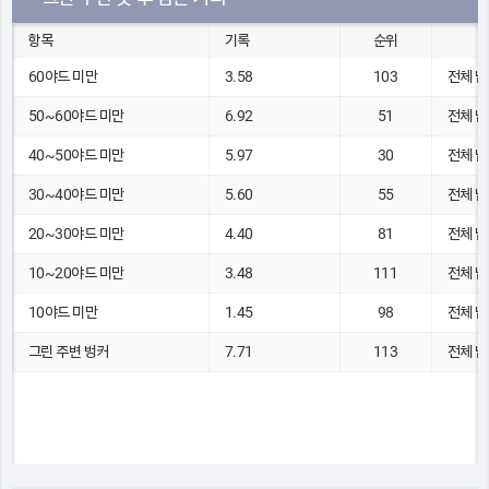
항목
기록
순위
60야드 미만
3.58
103
전체 남
50~60야드 미만
6.92
51
전체 남
40~50야드 미만
5.97
30
전체 남
30~40야드 미만
5.60
55
전체 남
20~30야드 미만
4.40
81
전체 남
10~20야드 미만
3.48
111
전체 남
10야드 미만
1.45
98
전체 남
그린 주변 벙커
7.71
113
전체 남