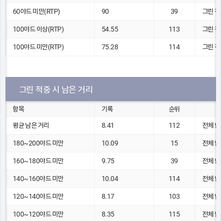
60야드 미만(RTP)
90
39
그린 적
100야드 이상(RTP)
54.55
113
그린 적
100야드 미만(RTP)
75.28
114
그린 적
그린 적중 시 남은 거리
항목
기록
순위
평균 남은 거리
8.41
112
전체 남
180~200야드 미만
10.09
15
전체 남
160~180야드 미만
9.75
39
전체 남
140~160야드 미만
10.04
114
전체 남
120~140야드 미만
8.17
103
전체 남
100~120야드 미만
8.35
115
전체 남