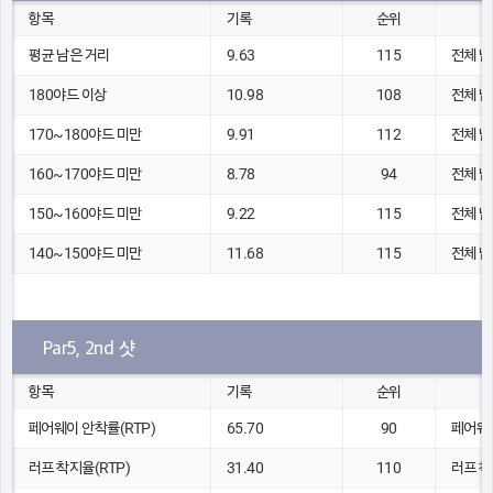
항목
기록
순위
평균 남은 거리
9.63
115
전체 남
180야드 이상
10.98
108
전체 남
170~180야드 미만
9.91
112
전체 남
160~170야드 미만
8.78
94
전체 남
150~160야드 미만
9.22
115
전체 남
140~150야드 미만
11.68
115
전체 남
Par5, 2nd 샷
항목
기록
순위
페어웨이 안착률(RTP)
65.70
90
페어웨이
러프 착지율(RTP)
31.40
110
러프 착