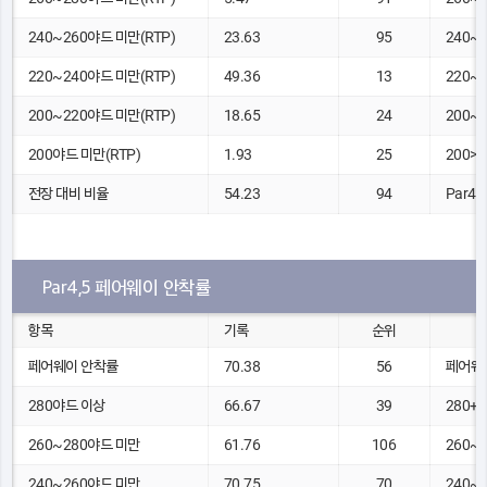
240~260야드 미만(RTP)
23.63
95
240~
220~240야드 미만(RTP)
49.36
13
220~
200~220야드 미만(RTP)
18.65
24
200~
200야드 미만(RTP)
1.93
25
200>
전장 대비 비율
54.23
94
Par4,
Par4,5 페어웨이 안착률
항목
기록
순위
페어웨이 안착률
70.38
56
페어웨
280야드 이상
66.67
39
280+
260~280야드 미만
61.76
106
260~
240~260야드 미만
70.75
70
240~