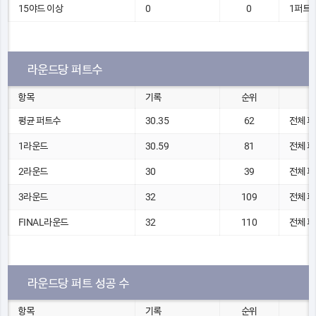
15야드 이상
0
0
1퍼트 
라운드당 퍼트수
항목
기록
순위
평균 퍼트수
30.35
62
전체 퍼
1라운드
30.59
81
전체 퍼
2라운드
30
39
전체 퍼
3라운드
32
109
전체 퍼
FINAL라운드
32
110
전체 퍼
라운드당 퍼트 성공 수
항목
기록
순위