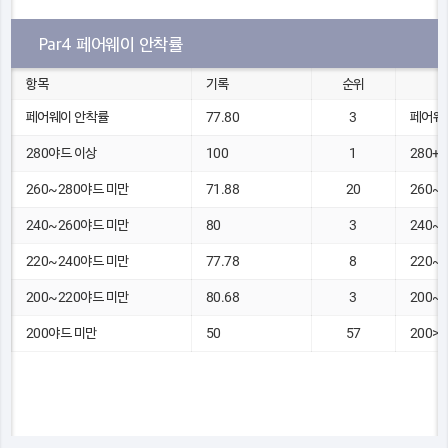
Par4 페어웨이 안착률
항목
기록
순위
페어웨이 안착률
77.80
3
페어웨
280야드 이상
100
1
280+
260~280야드 미만
71.88
20
260~
240~260야드 미만
80
3
240~
220~240야드 미만
77.78
8
220~
200~220야드 미만
80.68
3
200~
200야드 미만
50
57
200>