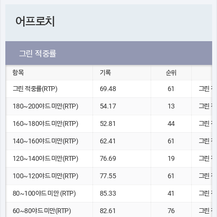
어프로치
그린 적중률
항목
기록
순위
그린 적중률(RTP)
69.48
61
그린 적
180~200야드 미만(RTP)
54.17
13
그린 적
160~180야드 미만(RTP)
52.81
44
그린 적
140~160야드 미만(RTP)
62.41
61
그린 적
120~140야드 미만(RTP)
76.69
19
그린 적
100~120야드 미만(RTP)
77.55
61
그린 적
80~100야드 미만 (RTP)
85.33
41
그린 적
60~80야드 미만(RTP)
82.61
76
그린 적