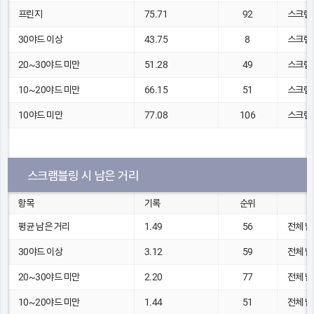
프린지
75.71
92
스크램
30야드 이상
43.75
8
스크램
20~30야드 미만
51.28
49
스크램
10~20야드 미만
66.15
51
스크램
10야드 미만
77.08
106
스크램
스크램블링 시 남은 거리
항목
기록
순위
평균 남은 거리
1.49
56
전체 남
30야드 이상
3.12
59
전체 남
20~30야드 미만
2.20
77
전체 남
10~20야드 미만
1.44
51
전체 남