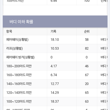
100야드 미만
6.84
100
전체 남
버디 이하 확률
항목
기록
순위
페어웨이(상황별)
18.10
58
버디 이
러프(상황별)
10.53
82
버디 이
페어웨이 벙커(상황별)
0
0
버디 이
180~200야드 미만
4.17
46
버디 이
160~180야드 미만
6.74
67
버디 이
140~160야드 미만
12.77
20
버디 이
120~140야드 미만
14.29
65
버디 이
100~120야드 미만
18.37
63
버디 이