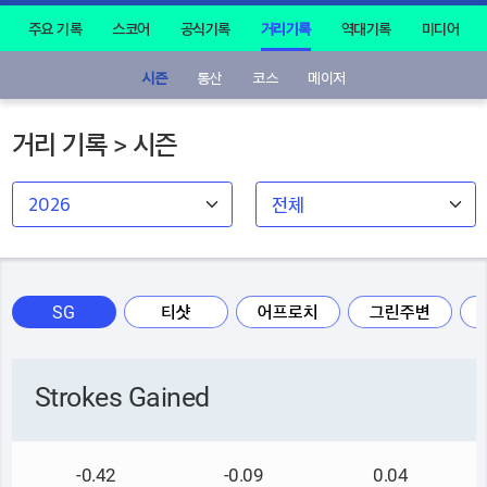
주요 기록
스코어
공식기록
거리기록
역대기록
미디어
시즌
통산
코스
메이저
거리 기록 > 시즌
SG
티샷
어프로치
그린주변
Strokes Gained
-0.42
-0.09
0.04