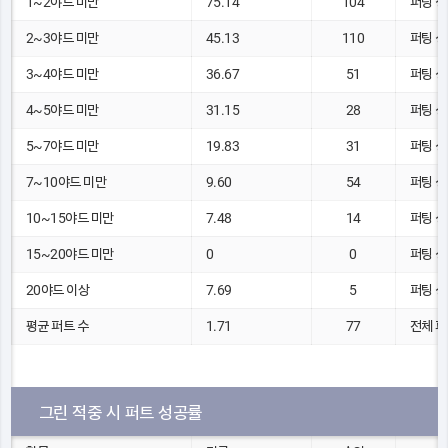
1~2야드 미만
75.14
104
퍼팅 성
2~3야드 미만
45.13
110
퍼팅 성
3~4야드 미만
36.67
51
퍼팅 성
4~5야드 미만
31.15
28
퍼팅 성
5~7야드 미만
19.83
31
퍼팅 성
7~10야드 미만
9.60
54
퍼팅 성
10~15야드 미만
7.48
14
퍼팅 성
15~20야드 미만
0
0
퍼팅 성
20야드 이상
7.69
5
퍼팅 성
평균 퍼트 수
1.71
77
전체 퍼
그린 적중 시 퍼트 성공률