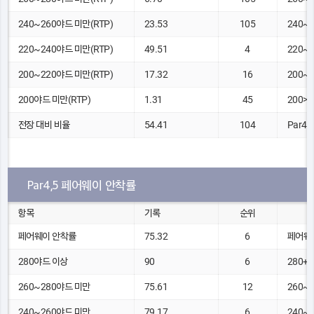
240~260야드 미만(RTP)
23.53
105
240~
220~240야드 미만(RTP)
49.51
4
220~
200~220야드 미만(RTP)
17.32
16
200~
200야드 미만(RTP)
1.31
45
200>
전장 대비 비율
54.41
104
Par4,
Par4,5 페어웨이 안착률
항목
기록
순위
페어웨이 안착률
75.32
6
페어웨
280야드 이상
90
6
280+
260~280야드 미만
75.61
12
260~
240~260야드 미만
79.17
6
240~