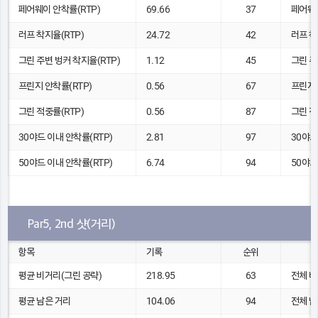
페어웨이 안착률(RTP)
69.66
37
페어웨이
러프 착지율(RTP)
24.72
42
러프 착
그린 주변 벙커 착지율(RTP)
1.12
45
그린 주
프린지 안착률(RTP)
0.56
67
프린지 
그린 적중률(RTP)
0.56
87
그린 적
30야드 이내 안착률(RTP)
2.81
97
30야드
50야드 이내 안착률(RTP)
6.74
94
50야드
Par5, 2nd 샷(거리)
항목
기록
순위
평균 비거리(그린 공략)
218.95
63
전체 비
평균 남은 거리
104.06
94
전체 남