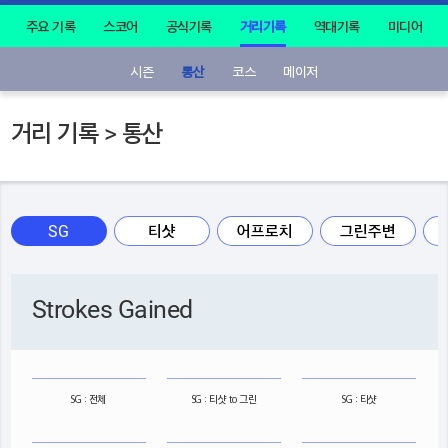
주요 기록
스코어
공식기록
거리기록
역대기록
미디어
시즌
통산
코스
메이저
거리 기록 > 통산
SG
티샷
어프로치
그린주변
Strokes Gained
SG : 전체
SG : 티샷 to 그린
SG : 티샷