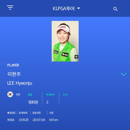
KLPGA투어
PLAYER
LEE Hyeonju
KOR
등급
우승횟수
소속
정회원
2
출생년도
회원번호
입회년도
신장
1988
00525
2007.06
167cm