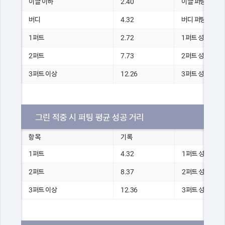
이글 이하
2.40
이글 퍼팅 성공 거리
버디
4.32
버디 퍼팅 성공 거리
1퍼트
2.72
1퍼트 성공 거리 총
2퍼트
7.73
2퍼트 성공 거리 총
3퍼트 이상
12.26
3퍼트 성공 거리 총
그린 적중 시 퍼팅 평균 성공 거리
항목
기록
1퍼트
4.32
1퍼트 성공 거리 총
2퍼트
8.37
2퍼트 성공 거리 총
3퍼트 이상
12.36
3퍼트 성공 거리 총