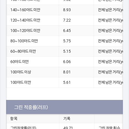
140~160야드 미만
8.93
전체 남은 거리(yds)
120~140야드 미만
7.22
전체 남은 거리(yds)
100~120야드 미만
6.45
전체 남은 거리(yds)
80~100야드 미만
5.75
전체 남은 거리(yds)
60~80야드 미만
5.15
전체 남은 거리(yds)
60야드 미만
6.06
전체 남은 거리(yds)
100야드 이상
8.01
전체 남은 거리(yds)
100야드 미만
5.61
전체 남은 거리(yds)
그린 적중률(러프)
항목
기록
그린적중률(러프)
49.71
그린 적중 횟수