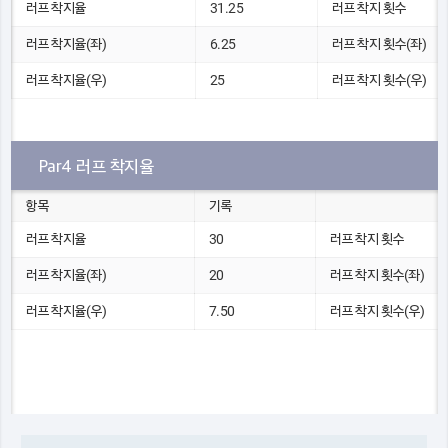
러프 착지율
31.25
러프 착지 횟수
러프 착지율(좌)
6.25
러프 착지 횟수(좌)
러프 착지율(우)
25
러프 착지 횟수(우)
Par4 러프 착지율
항목
기록
러프 착지율
30
러프 착지 횟수
러프 착지율(좌)
20
러프 착지 횟수(좌)
러프 착지율(우)
7.50
러프 착지 횟수(우)