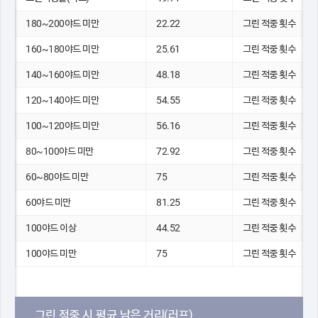
180~200야드 미만
22.22
그린 적중 횟수
160~180야드 미만
25.61
그린 적중 횟수
140~160야드 미만
48.18
그린 적중 횟수
120~140야드 미만
54.55
그린 적중 횟수
100~120야드 미만
56.16
그린 적중 횟수
80~100야드 미만
72.92
그린 적중 횟수
60~80야드 미만
75
그린 적중 횟수
60야드 미만
81.25
그린 적중 횟수
100야드 이상
44.52
그린 적중 횟수
100야드 미만
75
그린 적중 횟수
그린 적중 시 평균 남은 거리(러프)