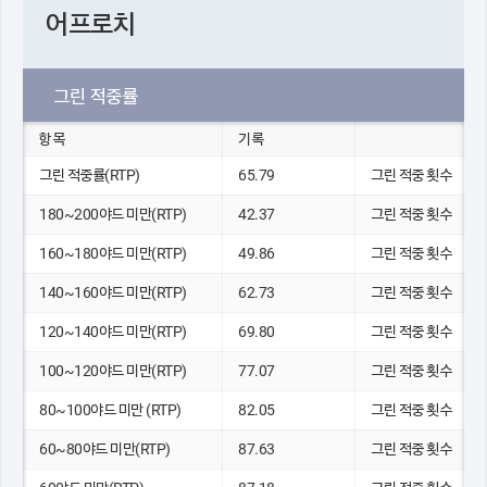
어프로치
그린 적중률
항목
기록
그린 적중률(RTP)
65.79
그린 적중 횟수
180~200야드 미만(RTP)
42.37
그린 적중 횟수
160~180야드 미만(RTP)
49.86
그린 적중 횟수
140~160야드 미만(RTP)
62.73
그린 적중 횟수
120~140야드 미만(RTP)
69.80
그린 적중 횟수
100~120야드 미만(RTP)
77.07
그린 적중 횟수
80~100야드 미만 (RTP)
82.05
그린 적중 횟수
60~80야드 미만(RTP)
87.63
그린 적중 횟수