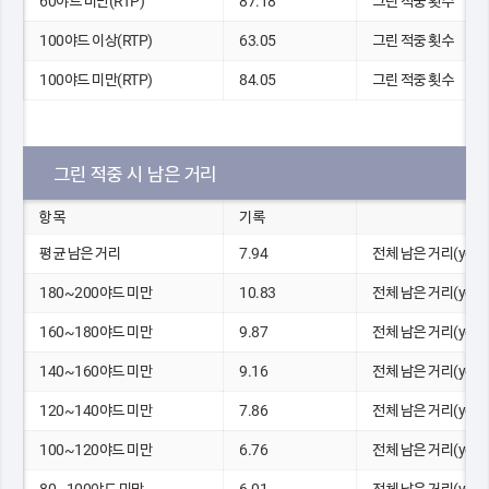
60야드 미만(RTP)
87.18
그린 적중 횟수
100야드 이상(RTP)
63.05
그린 적중 횟수
100야드 미만(RTP)
84.05
그린 적중 횟수
그린 적중 시 남은 거리
항목
기록
평균 남은 거리
7.94
전체 남은 거리(yds)
180~200야드 미만
10.83
전체 남은 거리(yds)
160~180야드 미만
9.87
전체 남은 거리(yds)
140~160야드 미만
9.16
전체 남은 거리(yds)
120~140야드 미만
7.86
전체 남은 거리(yds)
100~120야드 미만
6.76
전체 남은 거리(yds)