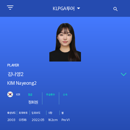
KLPGA투어
PLAYER
KIM Nayeong2
KOR
등급
우승횟수
소속
정회원
출생년도
회원번호
입회년도
신장
볼
2003
01516
2022.05
162cm
Pro V1