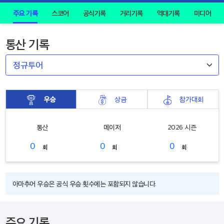
주요 기록
스코어
공식기록
거리기록
역대기록
미디어
통산 기록
우승
상금
참가대회
통산
메이저
2026 시즌
0
0
0
회
회
회
아마추어 우승은 공식 우승 횟수에는 포함되지 않습니다.
주요 기록