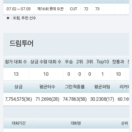
07.02 ~ 07.05
제16회 롯데 오픈
CUT
72
73
+
★ : 초청, 추천 선수
드림투어
참가 대회 수
상금 수령 대회 수
우승
2위
3위
Top10
컷통과
컷
13
10
0
0
0
1
10
상금
평균타수
그린적중률
평균퍼팅
리커버
7,754,575(36)
71.2696(28)
74.7863(58)
30.2308(17)
60.169
대회기간
대회명
순위