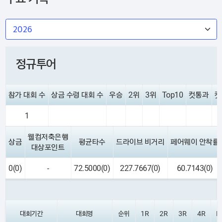
정규투어
참가 대회 수
상금 수령 대회 수
우승
2위
3위
Top10
컷통과
컷
1
웰컴저축은행
상금
평균타수
드라이브 비거리
페어웨이 안착률
대상포인트
0(0)
-
72.5000(0)
227.7667(0)
60.7143(0)
대회기간
대회명
순위
1R
2R
3R
4R
P