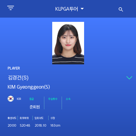
KLPGA투어
PLAYER
KIM Gyeonggeon(S)
KOR
등급
우승횟수
소속
준회원
출생년도
회원번호
입회년도
신장
2000
S2048
2018.10
163cm