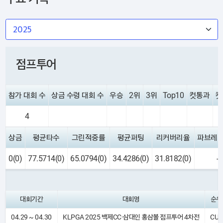
점프투어
참가 대회 수
상금 수령 대회 수
우승
2위
3위
Top10
컷통과
컷
4
상금
평균타수
그린적중률
평균퍼팅
리커버리율
파브레
0(0)
77.5714(0)
65.0794(0)
34.4286(0)
31.8182(0)
-
대회기간
대회명
순위
04.29 ~ 04.30
KLPGA 2025 백제CC·삼대인 홍삼볼 점프투어 4차전
CUT