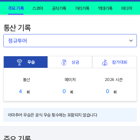
주요 기록
스코어
공식기록
거리기록
역대기록
미디어
통산 기록
우승
상금
참가대회
통산
메이저
2026 시즌
4
0
0
회
회
회
아마추어 우승은 공식 우승 횟수에는 포함되지 않습니다.
주요 기록