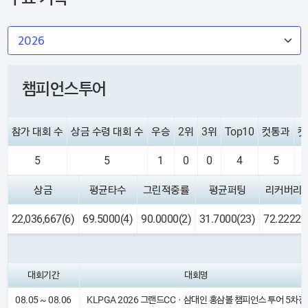
챔피언스투어
참가 대회 수
상금 수령 대회 수
우승
2위
3위
Top10
컷통과
컷
5
5
1
0
0
4
5
상금
평균타수
그린적중률
평균퍼팅
리커버리
22,036,667(6)
69.5000(4)
90.0000(2)
31.7000(23)
72.2222(
대회기간
대회명
08.05 ~ 08.06
KLPGA 2026 그랜드CCㆍ삼대인 홍삼볼 챔피언스 투어 5차전