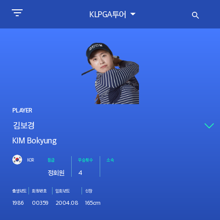
KLPGA투어
PLAYER
KIM Bokyung
KOR
등급
우승횟수
소속
정회원
4
출생년도
회원번호
입회년도
신장
1986
00359
2004.08
165cm