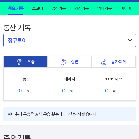
주요 기록
스코어
공식기록
거리기록
역대기록
미디어
통산 기록
우승
상금
참가대회
통산
메이저
2026 시즌
0
0
0
회
회
회
아마추어 우승은 공식 우승 횟수에는 포함되지 않습니다.
주요 기록