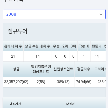
정규투어
참가 대회 수
상금 수령 대회 수
우승
2위
3위
Top10
컷통과
컷
21
14
0
0
0
1
14
웰컴저축은행
상금
신인상포인트
평균타수
드라이브
대상포인트
33,357,297(62)
2(58)
389(13)
74.94(66)
238.00
대회기간
대회명