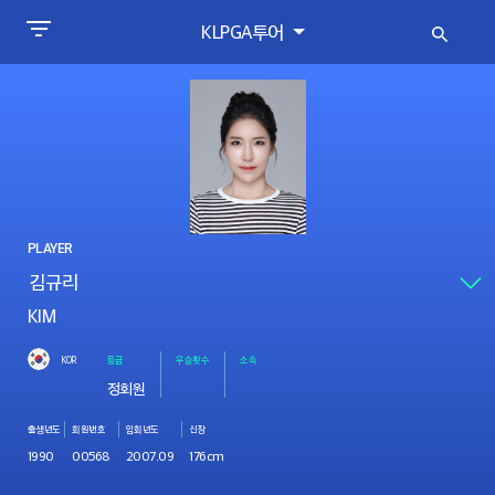
KLPGA투어
PLAYER
KIM
KOR
등급
우승횟수
소속
정회원
출생년도
회원번호
입회년도
신장
1990
00568
2007.09
176cm