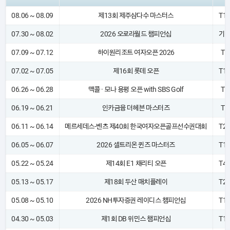
08.06 ~ 08.09
제13회 제주삼다수 마스터스
T1
07.30 ~ 08.02
2026 오로라월드 챔피언십
기
07.09 ~ 07.12
하이원리조트 여자오픈 2026
T2
07.02 ~ 07.05
제16회 롯데 오픈
T1
06.26 ~ 06.28
맥콜 · 모나 용평 오픈 with SBS Golf
T4
06.19 ~ 06.21
인카금융 더헤븐 마스터즈
T4
06.11 ~ 06.14
메르세데스-벤츠 제40회 한국여자오픈골프선수권대회
T2
06.05 ~ 06.07
2026 셀트리온 퀸즈 마스터즈
T1
05.22 ~ 05.24
제14회 E1 채리티 오픈
T4
05.13 ~ 05.17
제18회 두산 매치플레이
T2
05.08 ~ 05.10
2026 NH투자증권 레이디스 챔피언십
T1
04.30 ~ 05.03
제1회 DB 위민스 챔피언십
T1