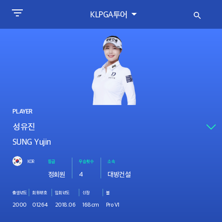
KLPGA투어
PLAYER
SUNG Yujin
KOR
등급
우승횟수
소속
정회원
4
대방건설
출생년도
회원번호
입회년도
신장
볼
2000
01264
2018.06
168cm
Pro V1