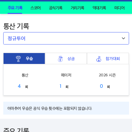
주요 기록
스코어
공식기록
거리기록
역대기록
미디어
통산 기록
우승
상금
참가대회
통산
메이저
2026 시즌
4
1
0
회
회
회
아마추어 우승은 공식 우승 횟수에는 포함되지 않습니다.
주요 기록