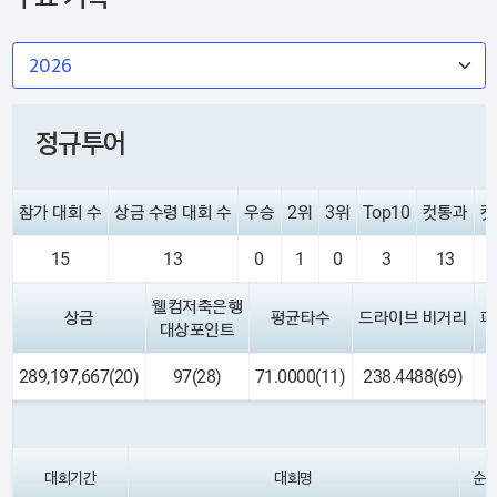
정규투어
참가 대회 수
상금 수령 대회 수
우승
2위
3위
Top10
컷통과
컷
15
13
0
1
0
3
13
웰컴저축은행
상금
평균타수
드라이브 비거리
페
대상포인트
289,197,667(20)
97(28)
71.0000(11)
238.4488(69)
대회기간
대회명
순