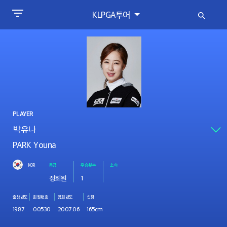
KLPGA투어
PLAYER
PARK Youna
KOR
등급
우승횟수
소속
정회원
1
출생년도
회원번호
입회년도
신장
1987
00530
2007.06
165cm