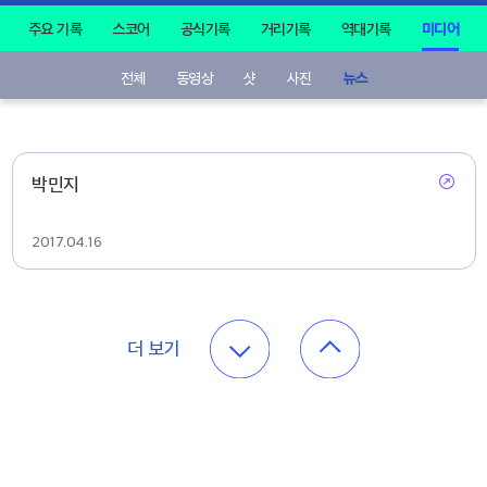
주요 기록
스코어
공식기록
거리기록
역대기록
미디어
전체
동영상
샷
사진
뉴스
박민지
2017.04.16
더 보기