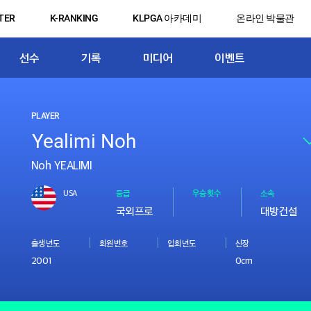
TER
K-RANKING
KLPGA 아카데미
온라인 박물관
선수
기록
미디어
이벤트
PLAYER
Noh YEALIMI
USA
등급
우승횟수
소속
국외프로
대방건설
출생년도
회원번호
입회년도
신장
2001
0cm