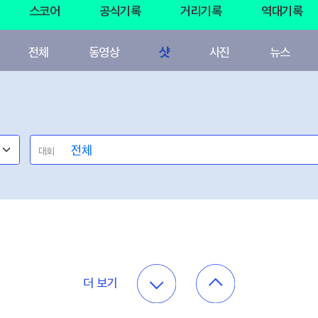
스코어
공식기록
거리기록
역대기록
전체
동영상
샷
사진
뉴스
대회
더 보기