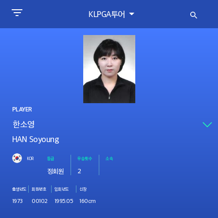
KLPGA투어
PLAYER
HAN Soyoung
KOR
등급
우승횟수
소속
정회원
2
출생년도
회원번호
입회년도
신장
1973
00102
1995.05
160cm