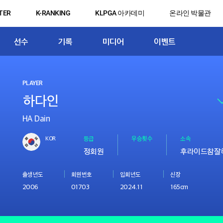
TER
K-RANKING
KLPGA 아카데미
온라인 박물관
선수
기록
미디어
이벤트
PLAYER
HA Dain
KOR
등급
우승횟수
소속
정회원
후라이드참잘
출생년도
회원번호
입회년도
신장
2006
01703
2024.11
165cm