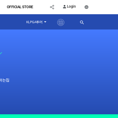
Login
OFFICIAL STORE
KLPGA투어
하는집