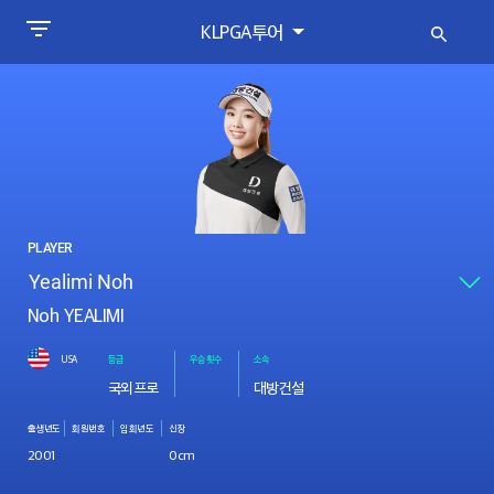
KLPGA투어
PLAYER
Noh YEALIMI
USA
등급
우승횟수
소속
국외프로
대방건설
출생년도
회원번호
입회년도
신장
2001
0cm