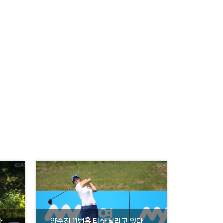
다
양수진 11번홀 티샷 날리고 있다