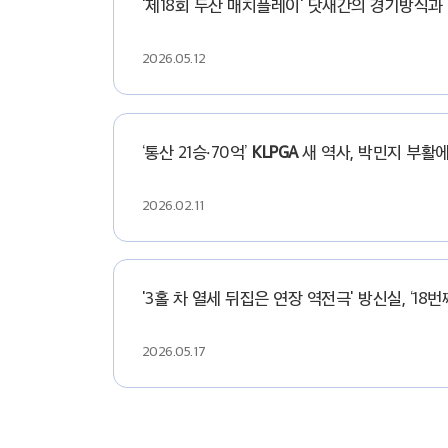
'제18회 두산 매치플레이' 닷새간의 경기방식과 역
2026.05.12
‘통산 21승·70억’
KLPGA
새 역사, 박민지 부활에 
2026.02.11
'3홀 차 열세 뒤집은 연장 역전극' 방신실, ‘18번
2026.05.17