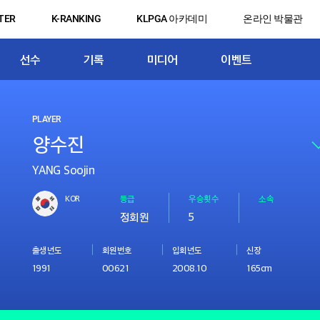
TER
K-RANKING
KLPGA 아카데미
온라인 박물관
선수
기록
미디어
이벤트
PLAYER
YANG Soojin
KOR
등급
우승횟수
소속
정회원
5
출생년도
회원번호
입회년도
신장
1991
00621
2008.10
165cm