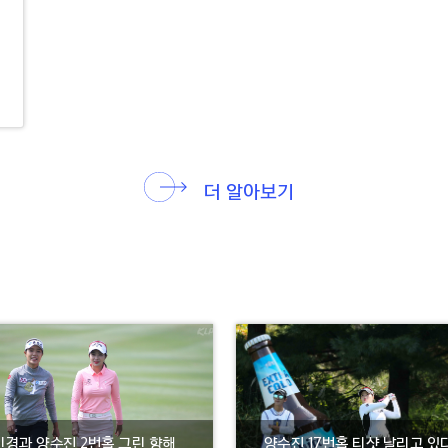
더 알아보기
민경과 양수진 2번홀 그린 향해
양수진 17번홀 티샷 날리고 있