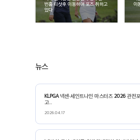
번홀 티샷후 이동하며 포즈 취하고
이
있다
뉴스
KLPGA
넥센·세인트나인 마스터즈
2026
관전포
고...
2026.04.17