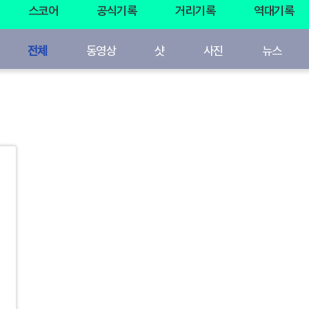
스코어
공식기록
거리기록
역대기록
전체
동영상
샷
사진
뉴스