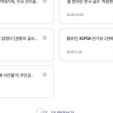
대기록, 주요 선수들...
‘봄 찾아온 한국 골프’ 박성
2026.04.01
달렸다 [권훈의 골프...
황유민,
KLPGA
인기상 2연패
2025.11.28
째 사인볼’의 주인공...
더 알아보기