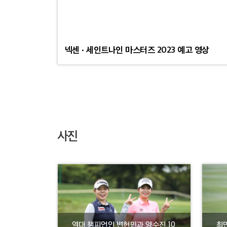
넥센 · 세인트나인 마스터즈 2023 예고 영상
사진
역대 챔피언인 변현민과 양수진 10
최