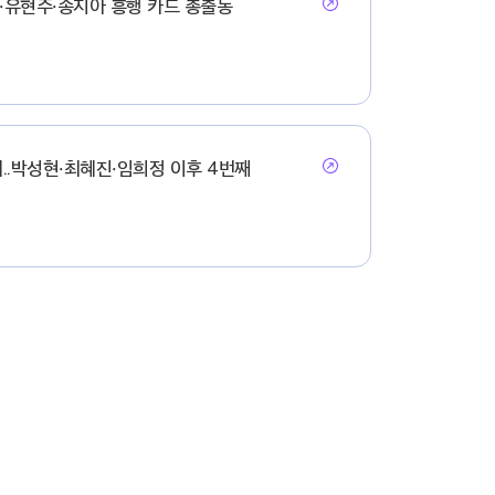
현·유현주·송지아 흥행 카드 총출동
..박성현·최혜진·임희정 이후 4번째