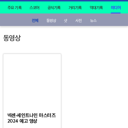
주요 기록
스코어
공식기록
거리기록
역대기록
미디어
전체
동영상
샷
사진
뉴스
동영상
넥센·세인트나인 마스터즈
2024 예고 영상