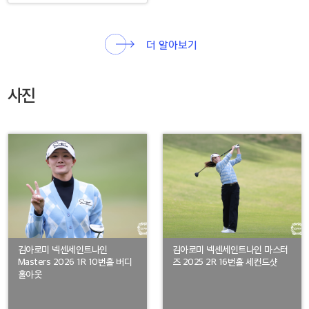
더 알아보기
사진
김아로미 넥센세인트나인
김아로미 넥센세인트나인 마스터
Masters 2026 1R 10번홀 버디
즈 2025 2R 16번홀 세컨드샷
홀아웃