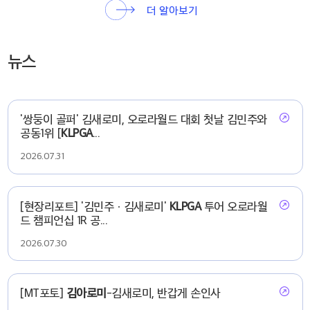
더 알아보기
뉴스
'쌍둥이 골퍼' 김새로미, 오로라월드 대회 첫날 김민주와
공동1위 [
KLPGA
...
2026.07.31
[현장리포트] '김민주ㆍ김새로미'
KLPGA
투어 오로라월
드 챔피언십 1R 공...
2026.07.30
[MT포토]
김아로미
-김새로미, 반갑게 손인사