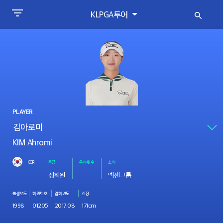
KLPGA투어
PLAYER
KIM Ahromi
KOR
등급
우승횟수
소속
정회원
넥센그룹
출생년도
회원번호
입회년도
신장
1998
01205
2017.08
171cm