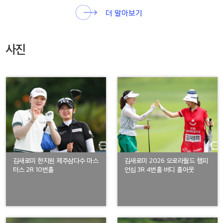
더 알아보기
사진
김새로미 한지원 제주삼다수 마스
김새로미 2026 오로라월드 챔피
터스 2R 10번홀
언십 3R 4번홀 버디 홀아웃