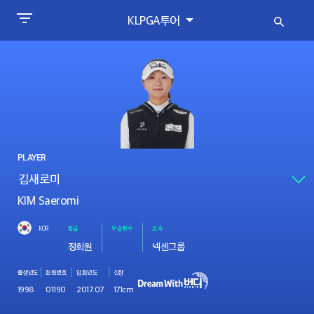
KLPGA투어
PLAYER
KIM Saeromi
KOR
등급
우승횟수
소속
정회원
넥센그룹
출생년도
회원번호
입회년도
신장
1998
01190
2017.07
171cm