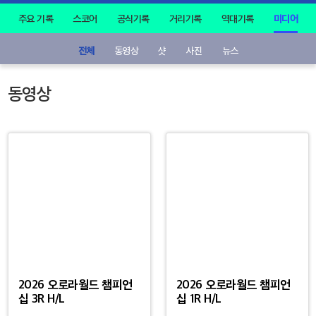
주요 기록
스코어
공식기록
거리기록
역대기록
미디어
전체
동영상
샷
사진
뉴스
동영상
2026 오로라월드 챔피언
2026 오로라월드 챔피언
십 3R H/L
십 1R H/L