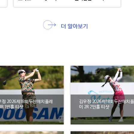
더 알아보기
우정 2026제18회두산매치플레
김우정 2026제18회두산매치
3R 1번홀 티샷
이 2R 2번홀 티샷