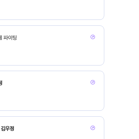
께 파이팅
정
는
김우정