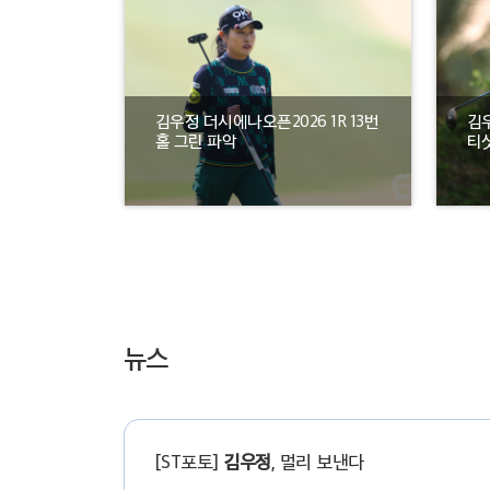
김우정 더시에나오픈2026 1R 13번
김우
홀 그린 파악
티
뉴스
[ST포토]
김우정
, 멀리 보낸다