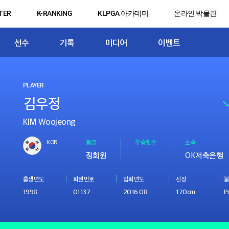
TER
K-RANKING
KLPGA 아카데미
온라인 박물관
선수
기록
미디어
이벤트
PLAYER
KIM Woojeong
KOR
등급
우승횟수
소속
정회원
OK저축은행
출생년도
회원번호
입회년도
신장
볼
1998
01137
2016.08
170cm
P