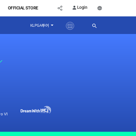
Login
OFFICIAL STORE
KLPGA투어
ro V1