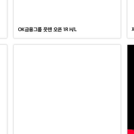
OK금융그룹 읏맨 오픈 1R H/L