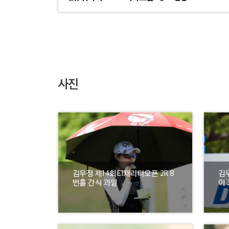
사진
김우정 제14회E1채리티오픈 2R 8
김
번홀 간식 과일
이 