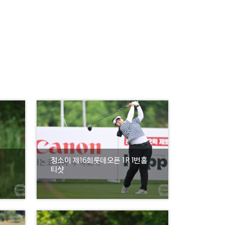
정소이 제16회롯데오픈 1R 1번홀
티샷