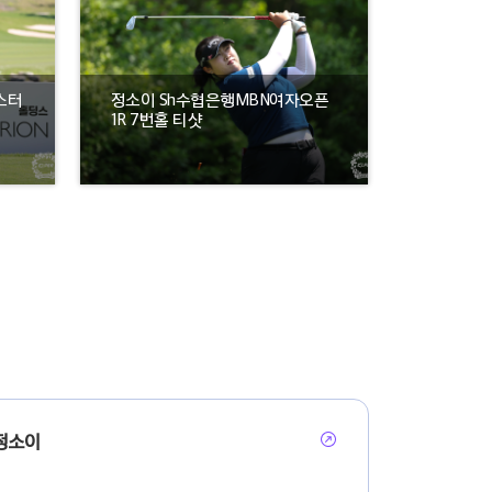
스터
정소이 Sh수협은행MBN여자오픈
1R 7번홀 티샷
정소이