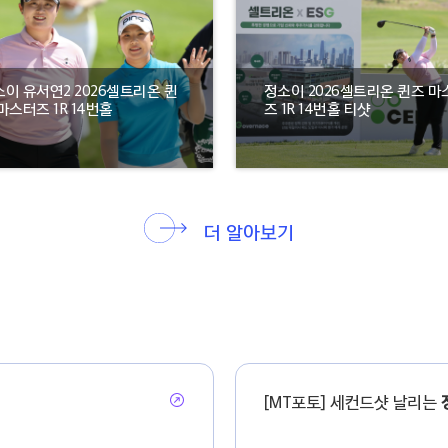
이 유서연2 2026셀트리온 퀸
정소이 2026셀트리온 퀸즈 마
마스터즈 1R 14번홀
즈 1R 14번홀 티샷
더 알아보기
[MT포토] 세컨드샷 날리는