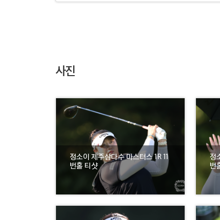
사진
정소이 제주삼다수 마스터스 1R 11
정소
번홀 티샷
번