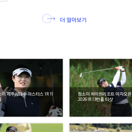
더 알아보기
이 제주삼다수 마스터스 1R 11
정소이 하이원리조트 여자오픈
홀
20261R 13번홀 티샷