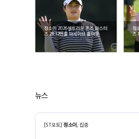
정소이 2026셀트리온 퀸즈 마스터
정소
즈 2R 12번홀 파세이브 홀아웃
즈 
뉴스
[ST포토]
정소이
, 집중