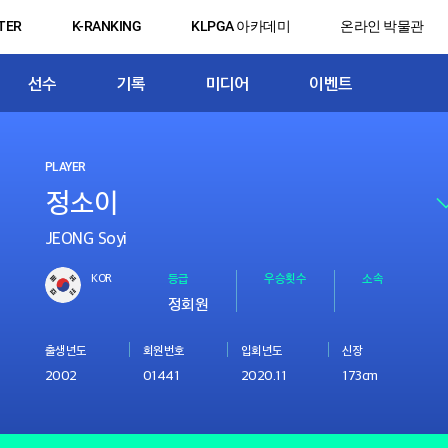
TER
K-RANKING
KLPGA 아카데미
온라인 박물관
선수
기록
미디어
이벤트
PLAYER
JEONG Soyi
KOR
등급
우승횟수
소속
정회원
출생년도
회원번호
입회년도
신장
2002
01441
2020.11
173cm