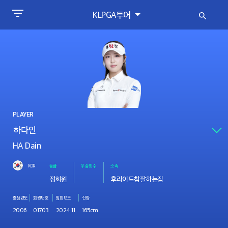
KLPGA투어
PLAYER
HA Dain
KOR
등급
우승횟수
소속
정회원
후라이드참잘하는집
출생년도
회원번호
입회년도
신장
2006
01703
2024.11
165cm