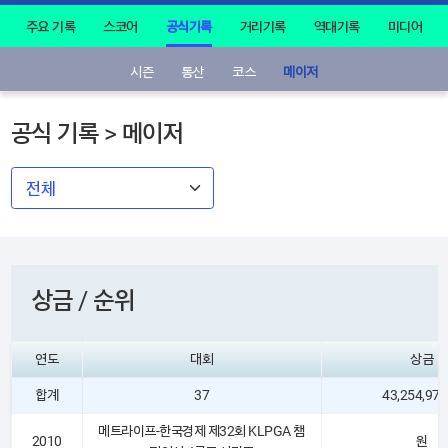
주요 기록
스코어
공식기록
거리기록
역대기록
미디어
시즌
통산
코스
메이저
공식 기록 > 메이저
상금 / 순위
연도
대회
상금
합계
37
43,254,971
메트라이프-한국경제 제32회 KLPGA 챔
2010
원