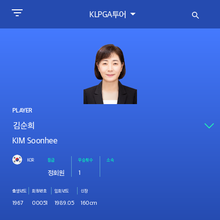
KLPGA투어
PLAYER
KIM Soonhee
KOR
등급
우승횟수
소속
정회원
1
출생년도
회원번호
입회년도
신장
1967
00051
1989.05
160cm