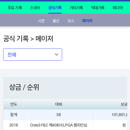
주요 기록
스코어
공식기록
거리기록
역대기록
미디어
시즌
통산
코스
메이저
공식 기록 > 메이저
상금 / 순위
연도
대회
상금
합계
38
101,801,6
2018
CreaS F&C 제40회 KLPGA 챔피언십
원