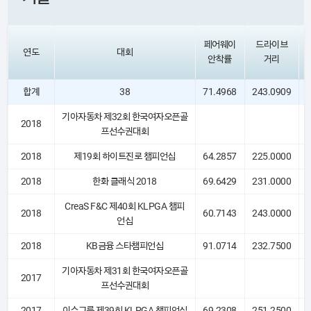
페어웨이
드라이브
연도
대회
안착률
거리
합계
38
71.4968
243.0909
기아자동차 제32회 한국여자오픈골
2018
프선수권대회
2018
제19회 하이트진로 챔피언십
64.2857
225.0000
2018
한화 클래식 2018
69.6429
231.0000
CreaS F&C 제40회 KLPGA 챔피
2018
60.7143
243.0000
언십
2018
KB금융 스타챔피언십
91.0714
232.7500
기아자동차 제31회 한국여자오픈골
2017
프선수권대회
2017
이수그룹 제39회 KLPGA 챔피언십
69.2308
251.2500