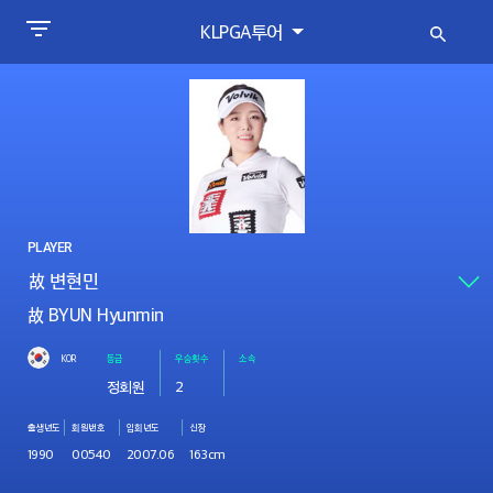
KLPGA투어
PLAYER
故 BYUN Hyunmin
KOR
등급
우승횟수
소속
정회원
2
출생년도
회원번호
입회년도
신장
1990
00540
2007.06
163cm