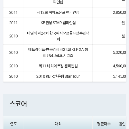
피언십
2011
제12회 하이트진로 챔피언십
2,850,00
2011
KB금융 STAR 챔피언십
원
태영배 제24회 한국여자오픈골프선수권대
2010
원
회
메트라이프-한국경제 제32회 KLPGA 챔
2010
5,320,00
피언십 J골프 시리즈
2010
제11회 하이트컵 챔피언십
4,560,00
2010
2010 KB국민은행 Star Tour
5,145,00
스코어
연도
대회
평균타수
홀인원