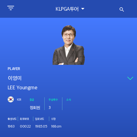
KLPGA투어
PLAYER
LEE Youngme
KOR
등급
우승횟수
소속
정회원
3
출생년도
회원번호
입회년도
신장
1963
00022
1985.05
168cm