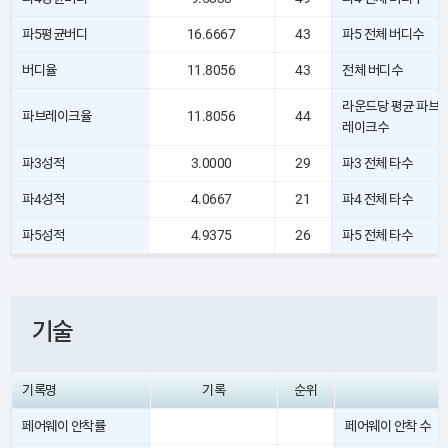
파5평균버디
16.6667
43
파5 전체 버디수
버디율
11.8056
43
전체 버디수
라운드당 평균 파브
파브레이크율
11.8056
44
레이크수
파3성적
3.0000
29
파3 전체 타수
파4성적
4.0667
21
파4 전체 타수
파5성적
4.9375
26
파5 전체 타수
기술
기록명
기록
순위
페어웨이 안착률
페어웨이 안착 수