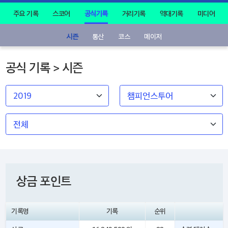
주요 기록
스코어
공식기록
거리기록
역대기록
미디어
시즌
통산
코스
메이저
공식 기록 > 시즌
상금 포인트
기록명
기록
순위