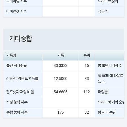
드라이빙 지수
드라이브 순위
아이언샷 지수
성공수
기타종합
기록명
기록
순위
톱텐 피니쉬율
33.3333
15
총 톱텐피니쉬 수
총 60타대 라운드 획
60타대 라운드 획득률
12.5000
33
득수
필드샷과 퍼팅 비율
54.6605
112
퍼팅률
히팅 능력 지수
드라이버 거리 순위
종합 능력 지수
176
32
평균 파 순위