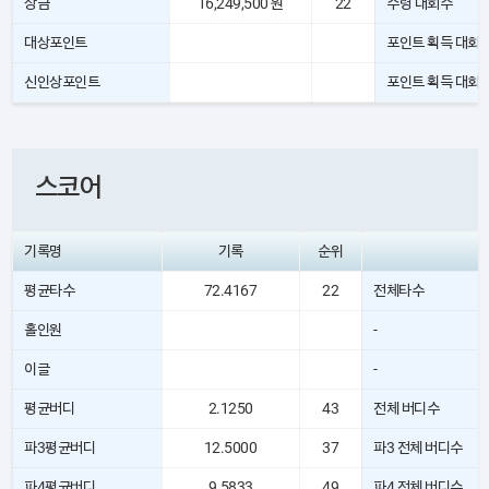
상금
16,249,500 원
22
수령 대회수
대상포인트
포인트 획득 대회
신인상포인트
포인트 획득 대회
스코어
기록명
기록
순위
평균타수
72.4167
22
전체타수
홀인원
-
이글
-
평균버디
2.1250
43
전체 버디수
파3평균버디
12.5000
37
파3 전체 버디수
파4평균버디
9.5833
49
파4 전체 버디수