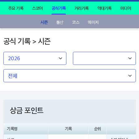
주요 기록
스코어
공식기록
거리기록
역대기록
미디어
시즌
통산
코스
메이저
공식 기록 > 시즌
상금 포인트
기록명
기록
순위