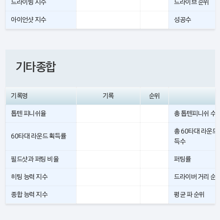
드라이빙 지수
드라이브 순위
아이언샷 지수
성공수
기타종합
기록명
기록
순위
톱텐 피니쉬율
총 톱텐피니쉬 수
총 60타대 라운드
60타대 라운드 획득률
득수
필드샷과 퍼팅 비율
퍼팅률
히팅 능력 지수
드라이버 거리 순
종합 능력 지수
평균 파 순위