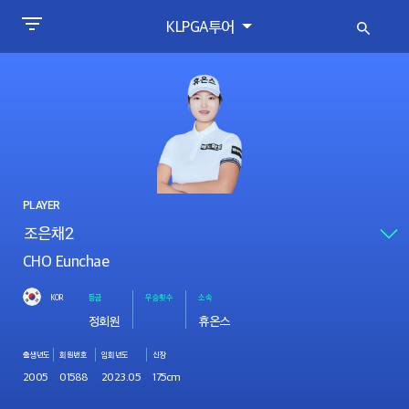
KLPGA투어
PLAYER
CHO Eunchae
KOR
등급
우승횟수
소속
정회원
휴온스
출생년도
회원번호
입회년도
신장
2005
01588
2023.05
175cm