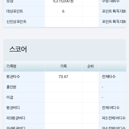
상금
9,375,000 원
수령 대회수
대상포인트
6
포인트 획득 대회
신인상포인트
포인트 획득 대회
스코어
기록명
기록
순위
평균타수
70.67
전체타수
홀인원
-
이글
-
평균버디
전체 버디수
파3평균버디
파3 전체 버디수
파4평균버디
파4 전체 버디수