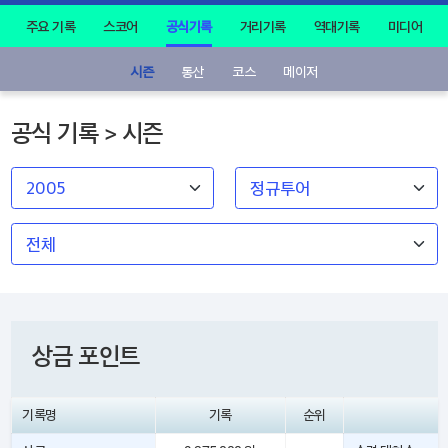
주요 기록
스코어
공식기록
거리기록
역대기록
미디어
시즌
통산
코스
메이저
공식 기록 > 시즌
상금 포인트
기록명
기록
순위