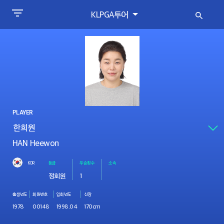
KLPGA투어
PLAYER
HAN Heewon
KOR
등급
우승횟수
소속
정회원
1
출생년도
회원번호
입회년도
신장
1978
00148
1998.04
170cm