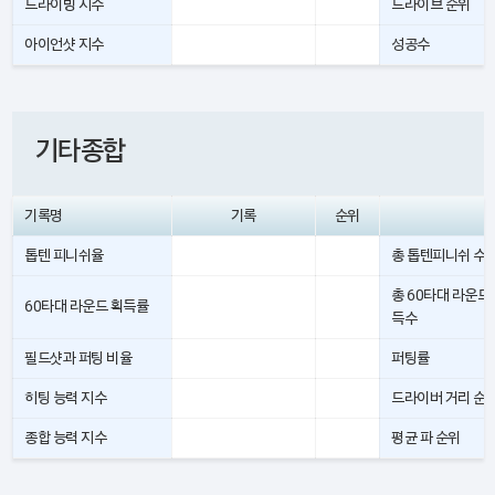
드라이빙 지수
드라이브 순위
아이언샷 지수
성공수
기타종합
기록명
기록
순위
톱텐 피니쉬율
총 톱텐피니쉬 수
총 60타대 라운드
60타대 라운드 획득률
득수
필드샷과 퍼팅 비율
퍼팅률
히팅 능력 지수
드라이버 거리 순
종합 능력 지수
평균 파 순위