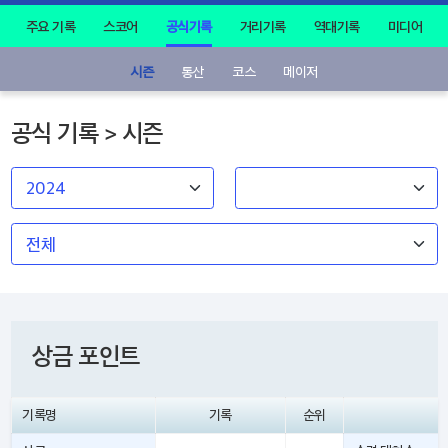
주요 기록
스코어
공식기록
거리기록
역대기록
미디어
시즌
통산
코스
메이저
공식 기록 > 시즌
상금 포인트
기록명
기록
순위