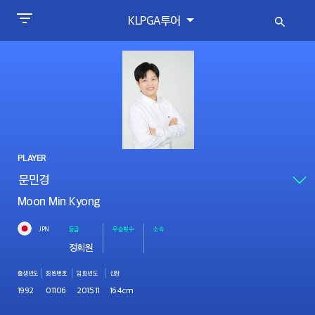
KLPGA투어
PLAYER
Moon Min Kyong
JPN
등급
우승횟수
소속
정회원
출생년도
회원번호
입회년도
신장
1992
01106
2015.11
164cm