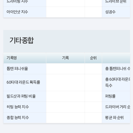
드라이빙 지수
드라이브 순위
아이언샷 지수
성공수
기타종합
기록명
기록
순위
톱텐 피니쉬율
총 톱텐피니쉬 수
총 60타대 라운드
60타대 라운드 획득률
득수
필드샷과 퍼팅 비율
퍼팅률
히팅 능력 지수
드라이버 거리 순
종합 능력 지수
평균 파 순위