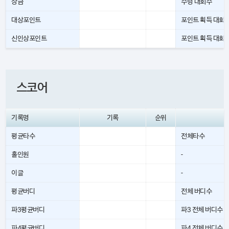
상금
수령 대회수
대상포인트
포인트 획득 대회
신인상포인트
포인트 획득 대회
스코어
기록명
기록
순위
평균타수
전체타수
홀인원
-
이글
-
평균버디
전체 버디수
파3평균버디
파3 전체 버디수
파4평균버디
파4 전체 버디수