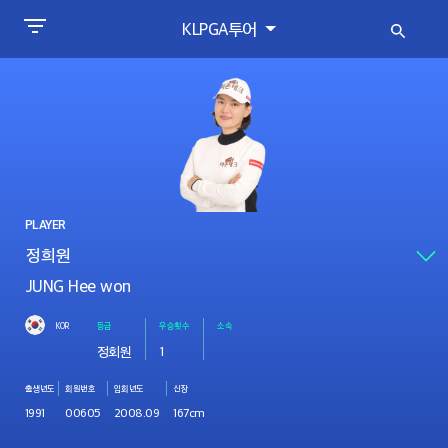
KLPGA투어
PLAYER
JUNG Hee won
KOR
등급
우승횟수
소속
정회원
1
출생년도
회원번호
입회년도
신장
1991
00605
2008.09
167cm