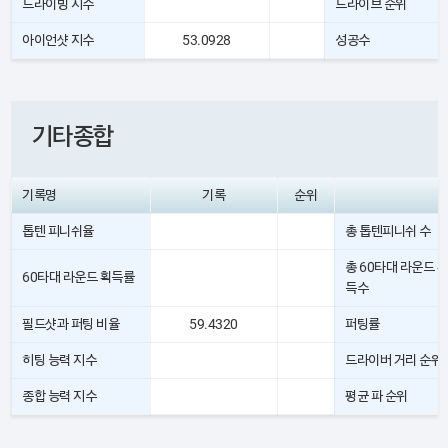
드라이빙 지수
드라이브 순위
아이언샷 지수
53.0928
성공수
기타종합
기록명
기록
순위
톱텐 피니쉬율
총 톱텐피니쉬 수
총 60타대 라운드 획
60타대 라운드 획득률
득수
필드샷과 퍼팅 비율
59.4320
퍼팅률
히팅 능력 지수
드라이버 거리 순위
종합 능력 지수
평균 파 순위