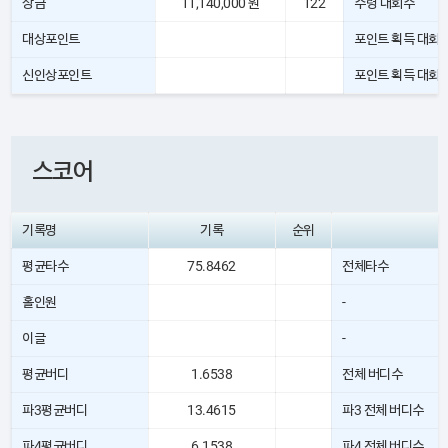
상금
11,140,000 원
122
수령 대회수
대상포인트
포인트 획득 대회
신인상포인트
포인트 획득 대회
스코어
기록명
기록
순위
평균타수
75.8462
전체타수
홀인원
-
이글
-
평균버디
1.6538
전체 버디수
파3평균버디
13.4615
파3 전체 버디수
파4평균버디
6.1538
파4 전체 버디수