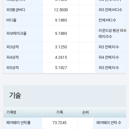
파5평균버디
12.5000
파5 전체 버디수
버디율
9.1880
전체 버디수
라운드당 평균 파브
파브레이크율
9.1880
레이크수
파3성적
3.1250
파3 전체 타수
파4성적
4.2615
파4 전체 타수
파5성적
5.1827
파5 전체 타수
기술
기록명
기록
순위
페어웨이 안착률
73.7245
페어웨이 안착 수