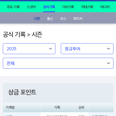
주요 기록
스코어
공식기록
거리기록
역대기록
미디어
시즌
통산
코스
메이저
공식 기록 > 시즌
상금 포인트
기록명
기록
순위