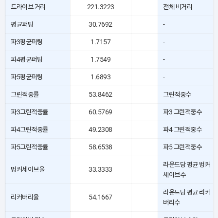
드라이브 거리
221.3223
전체 비거리
평균퍼팅
30.7692
-
파3평균퍼팅
1.7157
-
파4평균퍼팅
1.7549
-
파5평균퍼팅
1.6893
-
그린적중률
53.8462
그린적중수
파3그린적중률
60.5769
파3 그린적중수
파4그린적중률
49.2308
파4 그린적중수
파5그린적중률
58.6538
파5 그린적중수
라운드당 평균 벙커
벙커세이브율
33.3333
세이브수
라운드당 평균 리커
리커버리율
54.1667
버리수